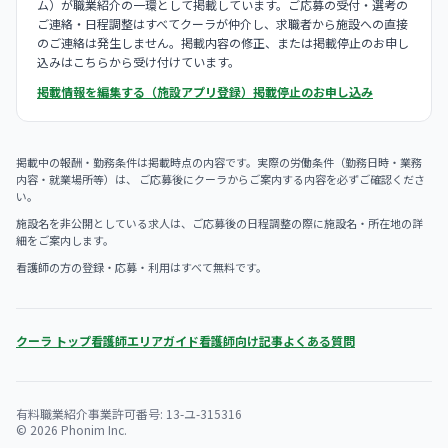
ム）が職業紹介の一環として掲載しています。ご応募の受付・選考の
ご連絡・日程調整はすべてクーラが仲介し、求職者から施設への直接
のご連絡は発生しません。掲載内容の修正、または掲載停止のお申し
込みはこちらから受け付けています。
掲載情報を編集する（施設アプリ登録）
掲載停止のお申し込み
掲載中の報酬・勤務条件は掲載時点の内容です。実際の労働条件（勤務日時・業務
内容・就業場所等）は、 ご応募後にクーラからご案内する内容を必ずご確認くださ
い。
施設名を非公開としている求人は、ご応募後の日程調整の際に施設名・所在地の詳
細をご案内します。
看護師の方の登録・応募・利用はすべて無料です。
クーラ トップ
看護師エリアガイド
看護師向け記事
よくある質問
有料職業紹介事業許可番号: 13-ユ-315316
© 2026 Phonim Inc.