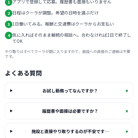
アプリで登録して応募。履歴書も面接もいりません
1
日程はクーラが調整。希望の日時を選ぶだけ
2
1日働いてみる。報酬と交通費はクーラからお支払い
3
気に入ればそのまま継続の相談へ。合わなければ1日で終了し
4
てOK
やり取りはすべてクーラが間に入りますので、施設への直接のご連絡は不要
です。
よくある質問
お試し勤務ってなんですか？
▾
履歴書や面接は必要ですか？
▾
施設と直接やり取りするのが不安です…
▾