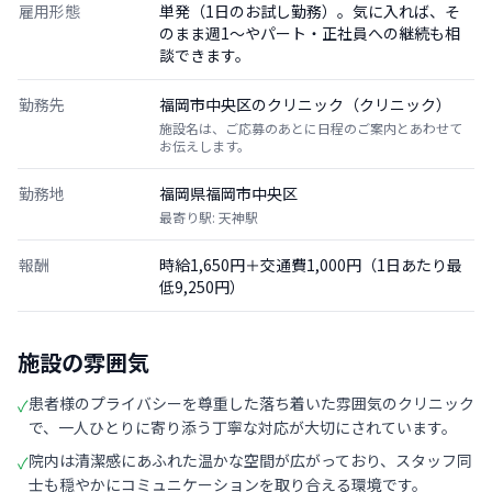
雇用形態
単発（1日のお試し勤務）。気に入れば、そ
のまま週1〜やパート・正社員への継続も相
談できます。
勤務先
福岡市中央区のクリニック（クリニック）
施設名は、ご応募のあとに日程のご案内とあわせて
お伝えします。
勤務地
福岡県福岡市中央区
最寄り駅: 天神駅
報酬
時給1,650円＋交通費1,000円（1日あたり最
低9,250円）
施設の雰囲気
患者様のプライバシーを尊重した落ち着いた雰囲気のクリニック
✓
で、一人ひとりに寄り添う丁寧な対応が大切にされています。
院内は清潔感にあふれた温かな空間が広がっており、スタッフ同
✓
士も穏やかにコミュニケーションを取り合える環境です。