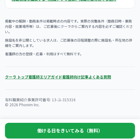
掲載中の報酬・勤務条件は掲載時点の内容です。実際の労働条件（勤務日時・業務
内容・就業場所等）は、 ご応募後にクーラからご案内する内容を必ずご確認くださ
い。
施設名を非公開としている求人は、ご応募後の日程調整の際に施設名・所在地の詳
細をご案内します。
看護師の方の登録・応募・利用はすべて無料です。
クーラ トップ
看護師エリアガイド
看護師向け記事
よくある質問
有料職業紹介事業許可番号: 13-ユ-315316
© 2026 Phonim Inc.
働ける日をきいてみる（無料）