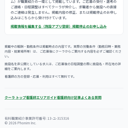
ム）が職業紹介の一環として掲載しています。ご応募の受付・選考の
ご連絡・日程調整はすべてクーラが仲介し、求職者から施設への直接
のご連絡は発生しません。掲載内容の修正、または掲載停止のお申し
込みはこちらから受け付けています。
掲載情報を編集する（施設アプリ登録）
掲載停止のお申し込み
掲載中の報酬・勤務条件は掲載時点の内容です。実際の労働条件（勤務日時・業務
内容・就業場所等）は、 ご応募後にクーラからご案内する内容を必ずご確認くださ
い。
施設名を非公開としている求人は、ご応募後の日程調整の際に施設名・所在地の詳
細をご案内します。
看護師の方の登録・応募・利用はすべて無料です。
クーラ トップ
看護師エリアガイド
看護師向け記事
よくある質問
有料職業紹介事業許可番号: 13-ユ-315316
© 2026 Phonim Inc.