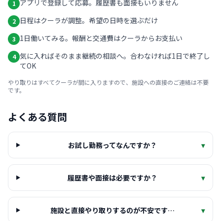
アプリで登録して応募。履歴書も面接もいりません
1
日程はクーラが調整。希望の日時を選ぶだけ
2
1日働いてみる。報酬と交通費はクーラからお支払い
3
気に入ればそのまま継続の相談へ。合わなければ1日で終了し
4
てOK
やり取りはすべてクーラが間に入りますので、施設への直接のご連絡は不要
です。
よくある質問
お試し勤務ってなんですか？
▾
履歴書や面接は必要ですか？
▾
施設と直接やり取りするのが不安です…
▾