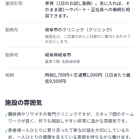
雇用形態
単発（1日のお試し勤務）。気に入れば、そ
のまま週1〜やパート・正社員への継続も相
談できます。
勤務先
岐阜市のクリニック（クリニック）
施設名は、ご応募のあとに日程のご案内とあわせて
お伝えします。
勤務地
岐阜県岐阜市
最寄り駅: 名鉄岐阜駅
報酬
時給1,700円＋交通費1,000円（1日あたり最
低9,500円）
施設の雰囲気
糖尿病やリウマチの専門クリニックですが、スタッフ間のチーム
✓
ワークが良く、何でも相談しやすい非常に温かな雰囲気です。
患者様一人ひとりに寄り添った丁寧な対話を大切にしているた
✓
め、一人ひとりの健康を支えている実感を持ちながら働けます。