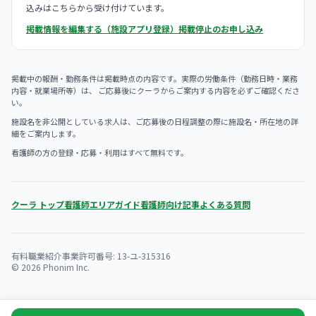
込みはこちらから受け付けています。
掲載情報を編集する（施設アプリ登録）
掲載停止のお申し込み
掲載中の報酬・勤務条件は掲載時点の内容です。実際の労働条件（勤務日時・業務
内容・就業場所等）は、 ご応募後にクーラからご案内する内容を必ずご確認くださ
い。
施設名を非公開としている求人は、ご応募後の日程調整の際に施設名・所在地の詳
細をご案内します。
看護師の方の登録・応募・利用はすべて無料です。
クーラ トップ
看護師エリアガイド
看護師向け記事
よくある質問
有料職業紹介事業許可番号: 13-ユ-315316
© 2026 Phonim Inc.