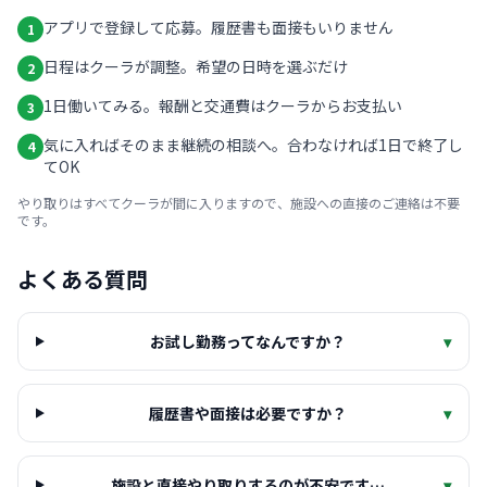
アプリで登録して応募。履歴書も面接もいりません
1
日程はクーラが調整。希望の日時を選ぶだけ
2
1日働いてみる。報酬と交通費はクーラからお支払い
3
気に入ればそのまま継続の相談へ。合わなければ1日で終了し
4
てOK
やり取りはすべてクーラが間に入りますので、施設への直接のご連絡は不要
です。
よくある質問
お試し勤務ってなんですか？
▾
履歴書や面接は必要ですか？
▾
施設と直接やり取りするのが不安です…
▾