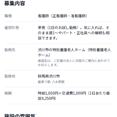
募集内容
職種
看護師（正看護師・准看護師）
雇用形態
単発（1日のお試し勤務）。気に入れば、そ
のまま週1〜やパート・正社員への継続も相
談できます。
勤務先
渋川市の特別養護老人ホーム（特別養護老人
ホーム）
施設名は、ご応募のあとに日程のご案内とあわせて
お伝えします。
勤務地
群馬県渋川市
最寄り駅: 八木原駅
報酬
時給1,650円＋交通費1,000円（1日あたり最
低9,250円）
施設の雰囲気