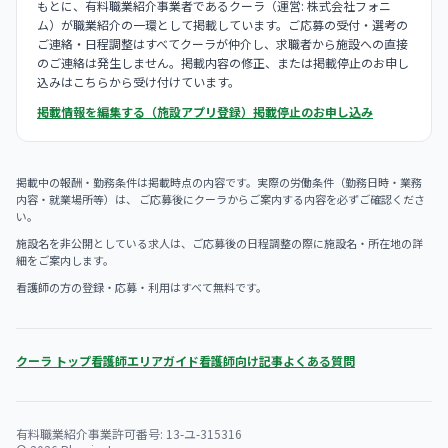
もとに、有料職業紹介事業者であるクーラ（運営: 株式会社フォニ
ム）が職業紹介の一環として掲載しています。ご応募の受付・選考の
ご連絡・日程調整はすべてクーラが仲介し、求職者から施設への直接
のご連絡は発生しません。掲載内容の修正、または掲載停止のお申し
込みはこちらから受け付けています。
掲載情報を編集する（施設アプリ登録）
掲載停止のお申し込み
掲載中の報酬・勤務条件は掲載時点の内容です。実際の労働条件（勤務日時・業務
内容・就業場所等）は、 ご応募後にクーラからご案内する内容を必ずご確認くださ
い。
施設名を非公開としている求人は、ご応募後の日程調整の際に施設名・所在地の詳
細をご案内します。
看護師の方の登録・応募・利用はすべて無料です。
クーラ トップ
看護師エリアガイド
看護師向け記事
よくある質問
有料職業紹介事業許可番号: 13-ユ-315316