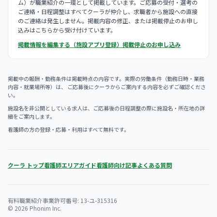
ム）が職業紹介の一環として掲載しています。ご応募の受付・選考の
ご連絡・日程調整はすべてクーラが仲介し、求職者から施設への直接
のご連絡は発生しません。掲載内容の修正、または掲載停止のお申し
込みはこちらから受け付けています。
掲載情報を編集する（施設アプリ登録）
掲載停止のお申し込み
掲載中の報酬・勤務条件は掲載時点の内容です。実際の労働条件（勤務日時・業務
内容・就業場所等）は、 ご応募後にクーラからご案内する内容を必ずご確認くださ
い。
施設名を非公開としている求人は、ご応募後の日程調整の際に施設名・所在地の詳
細をご案内します。
看護師の方の登録・応募・利用はすべて無料です。
クーラ トップ
看護師エリアガイド
看護師向け記事
よくある質問
有料職業紹介事業許可番号: 13-ユ-315316
© 2026 Phonim Inc.