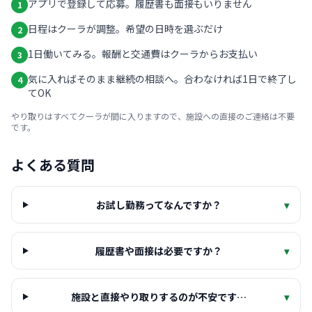
アプリで登録して応募。履歴書も面接もいりません
1
日程はクーラが調整。希望の日時を選ぶだけ
2
1日働いてみる。報酬と交通費はクーラからお支払い
3
気に入ればそのまま継続の相談へ。合わなければ1日で終了し
4
てOK
やり取りはすべてクーラが間に入りますので、施設への直接のご連絡は不要
です。
よくある質問
お試し勤務ってなんですか？
▾
履歴書や面接は必要ですか？
▾
施設と直接やり取りするのが不安です…
▾