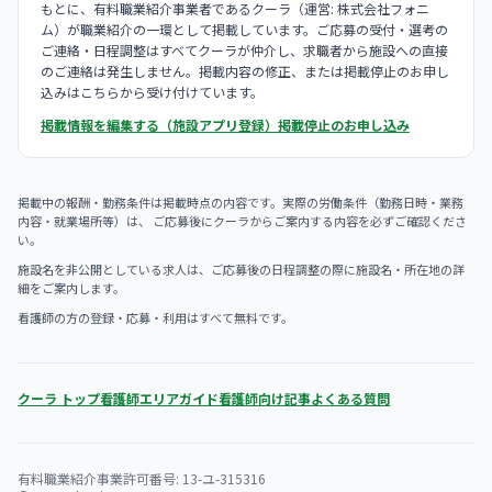
もとに、有料職業紹介事業者であるクーラ（運営: 株式会社フォニ
ム）が職業紹介の一環として掲載しています。ご応募の受付・選考の
ご連絡・日程調整はすべてクーラが仲介し、求職者から施設への直接
のご連絡は発生しません。掲載内容の修正、または掲載停止のお申し
込みはこちらから受け付けています。
掲載情報を編集する（施設アプリ登録）
掲載停止のお申し込み
掲載中の報酬・勤務条件は掲載時点の内容です。実際の労働条件（勤務日時・業務
内容・就業場所等）は、 ご応募後にクーラからご案内する内容を必ずご確認くださ
い。
施設名を非公開としている求人は、ご応募後の日程調整の際に施設名・所在地の詳
細をご案内します。
看護師の方の登録・応募・利用はすべて無料です。
クーラ トップ
看護師エリアガイド
看護師向け記事
よくある質問
有料職業紹介事業許可番号: 13-ユ-315316