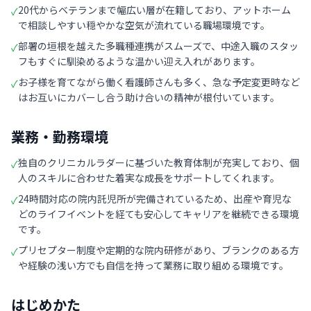
20代からベテランまで幅広い層が在籍しており、アットホーム
✓
で相談しやすい穏やかな空気が流れている職場環境です。
部署の垣根を越えた多職種連携がスムーズで、中途入職のスタッ
✓
フもすぐに馴染めるような温かい迎え入れがあります。
お子様を育てながら働く看護師さんも多く、急な予定変更時など
✓
はお互いにカバーし合う助け合いの精神が根付いています。
業務・勤務環境
独自のクリニカルラダーに基づいた教育体制が充実しており、個
✓
人のスキルに合わせた着実な成長をサポートしてくれます。
24時間対応の院内託児所が完備されているため、出産や育児な
✓
どのライフイベントを経ても安心してキャリアを継続できる環境
です。
プリセプター制度や定期的な院内研修があり、ブランクのある方
✓
や経験の浅い方でも自信を持って業務に取り組める環境です。
はじめかた