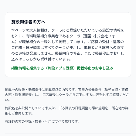
施設関係者の方へ
本ページの求人情報は、クーラにご登録いただいている施設の情報を
もとに、有料職業紹介事業者であるクーラ（運営: 株式会社フォニ
ム）が職業紹介の一環として掲載しています。ご応募の受付・選考の
ご連絡・日程調整はすべてクーラが仲介し、求職者から施設への直接
のご連絡は発生しません。掲載内容の修正、または掲載停止のお申し
込みはこちらから受け付けています。
掲載情報を編集する（施設アプリ登録）
掲載停止のお申し込み
掲載中の報酬・勤務条件は掲載時点の内容です。実際の労働条件（勤務日時・業務
内容・就業場所等）は、 ご応募後にクーラからご案内する内容を必ずご確認くださ
い。
施設名を非公開としている求人は、ご応募後の日程調整の際に施設名・所在地の詳
細をご案内します。
看護師の方の登録・応募・利用はすべて無料です。