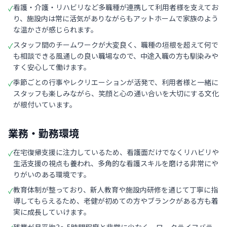
看護・介護・リハビリなど多職種が連携して利用者様を支えてお
✓
り、施設内は常に活気がありながらもアットホームで家族のよう
な温かさが感じられます。
スタッフ間のチームワークが大変良く、職種の垣根を超えて何で
✓
も相談できる風通しの良い職場なので、中途入職の方も馴染みや
すく安心して働けます。
季節ごとの行事やレクリエーションが活発で、利用者様と一緒に
✓
スタッフも楽しみながら、笑顔と心の通い合いを大切にする文化
が根付いています。
業務・勤務環境
在宅復帰支援に注力しているため、看護面だけでなくリハビリや
✓
生活支援の視点も養われ、多角的な看護スキルを磨ける非常にや
りがいのある環境です。
教育体制が整っており、新人教育や施設内研修を通じて丁寧に指
✓
導してもらえるため、老健が初めての方やブランクがある方も着
実に成長していけます。