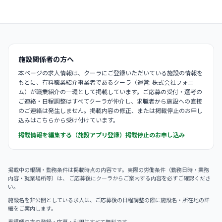
施設関係者の方へ
本ページの求人情報は、クーラにご登録いただいている施設の情報を
もとに、有料職業紹介事業者であるクーラ（運営: 株式会社フォニ
ム）が職業紹介の一環として掲載しています。ご応募の受付・選考の
ご連絡・日程調整はすべてクーラが仲介し、求職者から施設への直接
のご連絡は発生しません。掲載内容の修正、または掲載停止のお申し
込みはこちらから受け付けています。
掲載情報を編集する（施設アプリ登録）
掲載停止のお申し込み
掲載中の報酬・勤務条件は掲載時点の内容です。実際の労働条件（勤務日時・業務
内容・就業場所等）は、 ご応募後にクーラからご案内する内容を必ずご確認くださ
い。
施設名を非公開としている求人は、ご応募後の日程調整の際に施設名・所在地の詳
細をご案内します。
看護師の方の登録・応募・利用はすべて無料です。