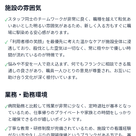
施設の雰囲気
スタッフ同士のチームワークが非常に良く、職種を越えて和気あ
✓
いあいとした明るい雰囲気があるため、新しく入る方もすぐに職
場に馴染める安心感があります。
「利用者様の笑顔」を最優先に考えた温かなケアが施設全体に浸
✓
透しており、殺伐とした空気は一切なく、常に穏やかで優しい時
間が流れているのが特徴です。
悩みや不安を一人で抱え込まず、何でもフランクに相談できる風
✓
通しの良さがあり、職員一人ひとりの意見が尊重され、お互いに
助け合う文化が深く根付いています。
業務・勤務環境
病院勤務と比較して残業が非常に少なく、定時退社が基本となっ
✓
ているため、仕事帰りのプライベートや家族との時間をしっかり
と確保できるのが嬉しいポイントです。
丁寧な教育・研修制度が完備されているため、施設での看護経験
✓
がない方や久しぶりの現場復帰というブランクがある方でも、基