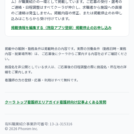
ム）が職業紹介の一環として掲載しています。ご応募の受付・選考の
ご連絡・日程調整はすべてクーラが仲介し、求職者から施設への直接
のご連絡は発生しません。掲載内容の修正、または掲載停止のお申し
込みはこちらから受け付けています。
掲載情報を編集する（施設アプリ登録）
掲載停止のお申し込み
掲載中の報酬・勤務条件は掲載時点の内容です。実際の労働条件（勤務日時・業務
内容・就業場所等）は、 ご応募後にクーラからご案内する内容を必ずご確認くださ
い。
施設名を非公開としている求人は、ご応募後の日程調整の際に施設名・所在地の詳
細をご案内します。
看護師の方の登録・応募・利用はすべて無料です。
クーラ トップ
看護師エリアガイド
看護師向け記事
よくある質問
有料職業紹介事業許可番号: 13-ユ-315316
© 2026 Phonim Inc.