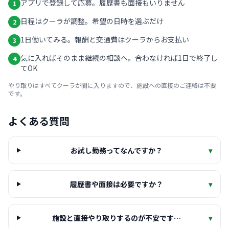
アプリで登録して応募。履歴書も面接もいりません
1
日程はクーラが調整。希望の日時を選ぶだけ
2
1日働いてみる。報酬と交通費はクーラからお支払い
3
気に入ればそのまま継続の相談へ。合わなければ1日で終了し
4
てOK
やり取りはすべてクーラが間に入りますので、施設への直接のご連絡は不要
です。
よくある質問
お試し勤務ってなんですか？
▾
履歴書や面接は必要ですか？
▾
施設と直接やり取りするのが不安です…
▾