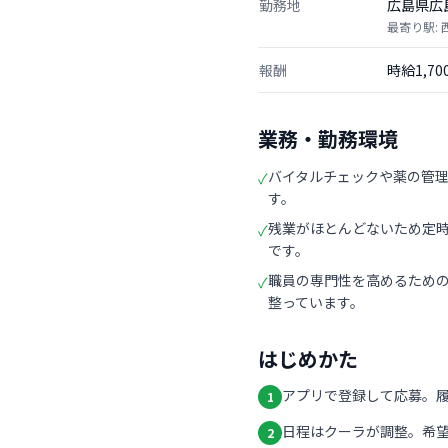
勤務地
広島県広
最寄り駅:
報酬
時給1,7
業務・勤務環境
バイタルチェックや薬の管
✓
す。
残業がほとんどないため定
✓
です。
職員の専門性を高めるため
✓
整っています。
はじめかた
アプリで登録して応募。
1
日程はクーラが調整。希
2