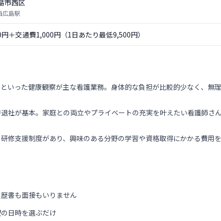
島市西区
 西広島駅
00円＋交通費1,000円（1日あたり最低9,500円）
理といった健康観察が主な看護業務。身体的な負担が比較的少なく、無
時退社が基本。家庭との両立やプライベートの充実を叶えたい看護師さ
の研修支援制度があり、興味のある分野の学習や資格取得にかかる費用
履歴書も面接もいりません
望の日時を選ぶだけ