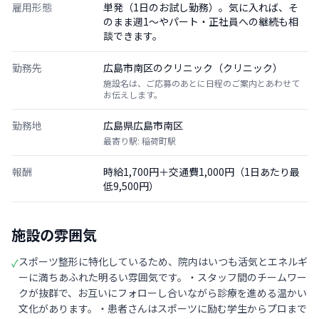
雇用形態
単発（1日のお試し勤務）。気に入れば、そ
のまま週1〜やパート・正社員への継続も相
談できます。
勤務先
広島市南区のクリニック（クリニック）
施設名は、ご応募のあとに日程のご案内とあわせて
お伝えします。
勤務地
広島県広島市南区
最寄り駅: 稲荷町駅
報酬
時給1,700円＋交通費1,000円（1日あたり最
低9,500円）
施設の雰囲気
スポーツ整形に特化しているため、院内はいつも活気とエネルギ
✓
ーに満ちあふれた明るい雰囲気です。・スタッフ間のチームワー
クが抜群で、お互いにフォローし合いながら診療を進める温かい
文化があります。・患者さんはスポーツに励む学生からプロまで