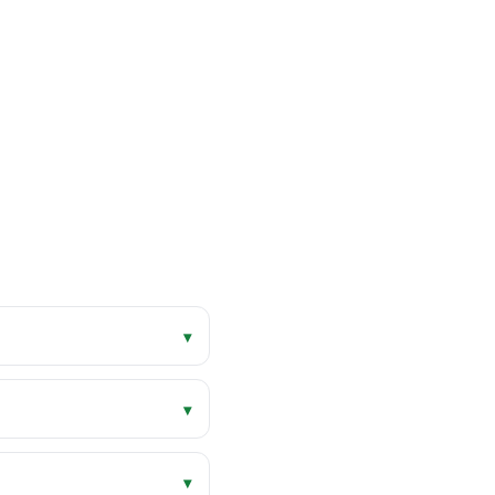
▾
▾
▾