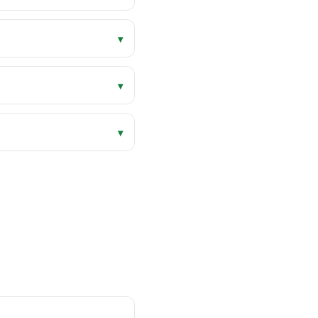
▾
▾
▾