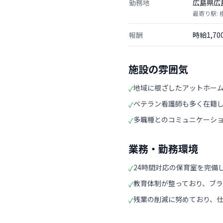
勤務地
広島県広
最寄り駅: 
報酬
時給1,7
施設の雰囲気
地域に根ざしたアットホー
✓
ベテラン看護師も多く在籍
✓
多職種とのコミュニケーシ
✓
業務・勤務環境
24時間対応の保育室を完備
✓
教育体制が整っており、ブ
✓
残業の削減に努めており、
✓