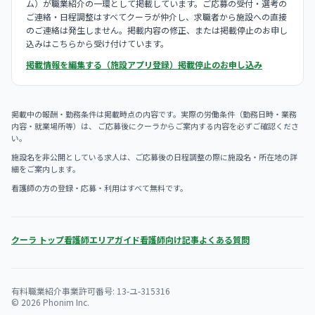
ム）が職業紹介の一環として掲載しています。ご応募の受付・選考の
ご連絡・日程調整はすべてクーラが仲介し、求職者から施設への直接
のご連絡は発生しません。掲載内容の修正、または掲載停止のお申し
込みはこちらから受け付けています。
掲載情報を編集する（施設アプリ登録）
掲載停止のお申し込み
掲載中の報酬・勤務条件は掲載時点の内容です。実際の労働条件（勤務日時・業務
内容・就業場所等）は、 ご応募後にクーラからご案内する内容を必ずご確認くださ
い。
施設名を非公開としている求人は、ご応募後の日程調整の際に施設名・所在地の詳
細をご案内します。
看護師の方の登録・応募・利用はすべて無料です。
クーラ トップ
看護師エリアガイド
看護師向け記事
よくある質問
有料職業紹介事業許可番号: 13-ユ-315316
© 2026 Phonim Inc.