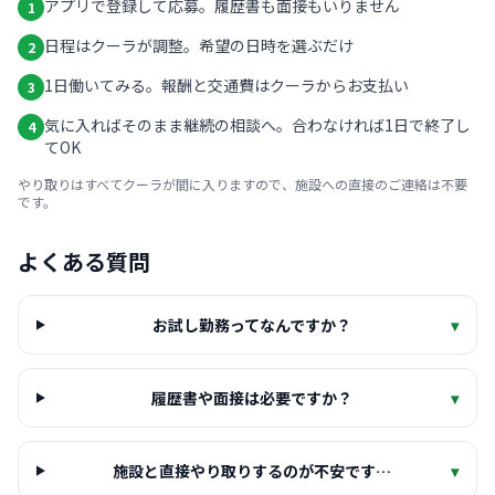
アプリで登録して応募。履歴書も面接もいりません
1
日程はクーラが調整。希望の日時を選ぶだけ
2
1日働いてみる。報酬と交通費はクーラからお支払い
3
気に入ればそのまま継続の相談へ。合わなければ1日で終了し
4
てOK
やり取りはすべてクーラが間に入りますので、施設への直接のご連絡は不要
です。
よくある質問
お試し勤務ってなんですか？
▾
履歴書や面接は必要ですか？
▾
施設と直接やり取りするのが不安です…
▾