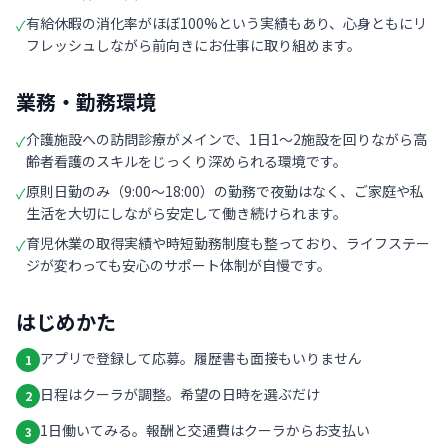
有給休暇の消化率がほぼ100%という実績もあり、心身ともにリ
✓
フレッシュしながら前向きにお仕事に取り組めます。
業務・勤務環境
介護施設への訪問診療がメインで、1日1〜2施設を回りながら高
✓
齢者看護のスキルをじっくり深められる環境です。
原則日勤のみ（9:00〜18:00）の勤務で夜勤はなく、ご家庭や私
✓
生活を大切にしながら安定して働き続けられます。
育児休業の取得実績や時短勤務制度も整っており、ライフステー
✓
ジが変わっても安心のサポート体制が自慢です。
はじめかた
アプリで登録して応募。履歴書も面接もいりません
1
日程はクーラが調整。希望の日時を選ぶだけ
2
1日働いてみる。報酬と交通費はクーラからお支払い
3