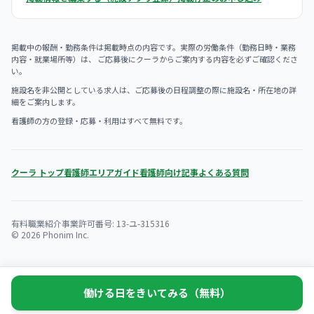
掲載中の報酬・勤務条件は掲載時点の内容です。実際の労働条件（勤務日時・業務
内容・就業場所等）は、 ご応募後にクーラからご案内する内容を必ずご確認くださ
い。
施設名を非公開としている求人は、ご応募後の日程調整の際に施設名・所在地の詳
細をご案内します。
看護師の方の登録・応募・利用はすべて無料です。
クーラ トップ
看護師エリアガイド
看護師向け記事
よくある質問
有料職業紹介事業許可番号: 13-ユ-315316
© 2026 Phonim Inc.
働ける日をきいてみる（無料）