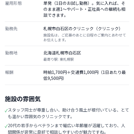
雇用形態
単発（1日のお試し勤務）。気に入れば、そ
のまま週1〜やパート・正社員への継続も相
談できます。
勤務先
札幌市白石区のクリニック（クリニック）
施設名は、ご応募のあとに日程のご案内とあわせて
お伝えします。
勤務地
北海道札幌市白石区
最寄り駅: 東札幌駅
報酬
時給1,700円＋交通費1,000円（1日あたり最
低9,500円）
施設の雰囲気
スタッフ同士が尊重し合い、助け合う風土が根付いている、とて
✓
も温かい雰囲気のクリニックです。
20代の若手からベテランまで幅広い年齢層が活躍しており、人
✓
間関係が非常に良好で相談しやすいのが魅力ですね。