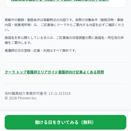
掲載中の報酬・勤務条件は掲載時点の内容です。実際の労働条件（勤務日時・業務
内容・就業場所等）は、 ご応募後にクーラからご案内する内容を必ずご確認くださ
い。
施設名を非公開としている求人は、ご応募後の日程調整の際に施設名・所在地の詳
細をご案内します。
看護師の方の登録・応募・利用はすべて無料です。
クーラ トップ
看護師エリアガイド
看護師向け記事
よくある質問
有料職業紹介事業許可番号: 13-ユ-315316
© 2026 Phonim Inc.
働ける日をきいてみる（無料）