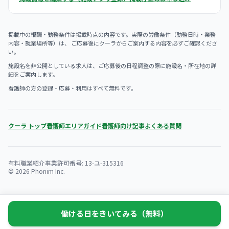
掲載中の報酬・勤務条件は掲載時点の内容です。実際の労働条件（勤務日時・業務
内容・就業場所等）は、 ご応募後にクーラからご案内する内容を必ずご確認くださ
い。
施設名を非公開としている求人は、ご応募後の日程調整の際に施設名・所在地の詳
細をご案内します。
看護師の方の登録・応募・利用はすべて無料です。
クーラ トップ
看護師エリアガイド
看護師向け記事
よくある質問
有料職業紹介事業許可番号: 13-ユ-315316
© 2026 Phonim Inc.
働ける日をきいてみる（無料）