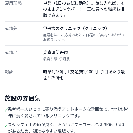
雇用形態
単発（1日のお試し勤務）。気に入れば、そ
のまま週1〜やパート・正社員への継続も相
談できます。
勤務先
伊丹市のクリニック（クリニック）
施設名は、ご応募のあとに日程のご案内とあわせて
お伝えします。
勤務地
兵庫県伊丹市
最寄り駅: 伊丹駅
報酬
時給1,750円＋交通費1,000円（1日あたり最
低9,750円）
施設の雰囲気
患者様一人ひとりに寄り添うアットホームな雰囲気で、地域の皆
✓
様に長く愛されているクリニックです。
スタッフ同士の仲が良く、お互いにフォローし合える優しい風土
✓
があるため、馴染みやすい職場です。