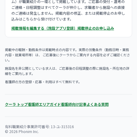
ム）が職業紹介の一環として掲載しています。ご応募の受付・選考の
ご連絡・日程調整はすべてクーラが仲介し、求職者から施設への直接
のご連絡は発生しません。掲載内容の修正、または掲載停止のお申し
込みはこちらから受け付けています。
掲載情報を編集する（施設アプリ登録）
掲載停止のお申し込み
掲載中の報酬・勤務条件は掲載時点の内容です。実際の労働条件（勤務日時・業務
内容・就業場所等）は、 ご応募後にクーラからご案内する内容を必ずご確認くださ
い。
施設名を非公開としている求人は、ご応募後の日程調整の際に施設名・所在地の詳
細をご案内します。
看護師の方の登録・応募・利用はすべて無料です。
クーラ トップ
看護師エリアガイド
看護師向け記事
よくある質問
有料職業紹介事業許可番号: 13-ユ-315316
© 2026 Phonim Inc.