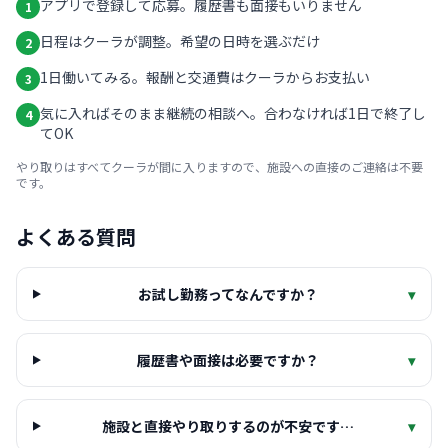
アプリで登録して応募。履歴書も面接もいりません
1
日程はクーラが調整。希望の日時を選ぶだけ
2
1日働いてみる。報酬と交通費はクーラからお支払い
3
気に入ればそのまま継続の相談へ。合わなければ1日で終了し
4
てOK
やり取りはすべてクーラが間に入りますので、施設への直接のご連絡は不要
です。
よくある質問
お試し勤務ってなんですか？
▾
履歴書や面接は必要ですか？
▾
施設と直接やり取りするのが不安です…
▾