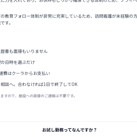
上に力を入れており、お休みもしっかり確保できる体制のため、プライ
。
どの教育フォロー体制が非常に充実しているため、訪問看護が未経験の
能です。
履歴書も面接もいりません
望の日時を選ぶだけ
通費はクーラからお支払い
相談へ。合わなければ1日で終了してOK
りますので、施設への直接のご連絡は不要です。
お試し勤務ってなんですか？