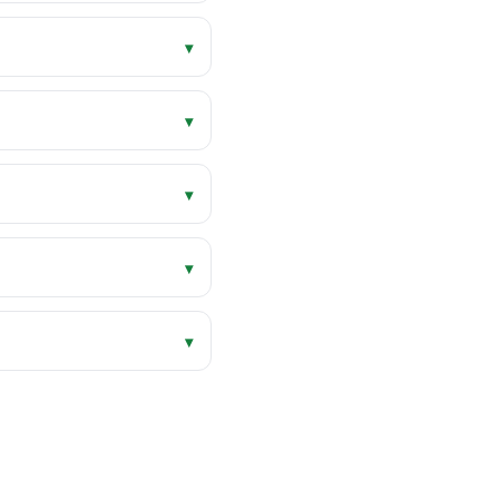
▾
▾
▾
▾
▾