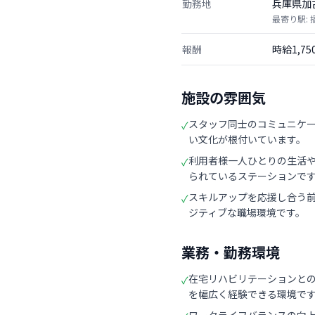
勤務地
兵庫県加
最寄り駅:
報酬
時給1,7
施設の雰囲気
スタッフ同士のコミュニケ
✓
い文化が根付いています。
利用者様一人ひとりの生活
✓
られているステーションで
スキルアップを応援し合う
✓
ジティブな職場環境です。
業務・勤務環境
在宅リハビリテーションと
✓
を幅広く経験できる環境で