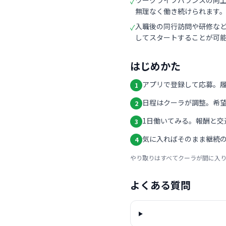
ワークライフバランスの向
✓
無理なく働き続けられます
入職後の同行訪問や研修な
✓
してスタートすることが可
はじめかた
アプリで登録して応募。
1
日程はクーラが調整。希
2
1日働いてみる。報酬と交
3
気に入ればそのまま継続の
4
やり取りはすべてクーラが間に入
よくある質問