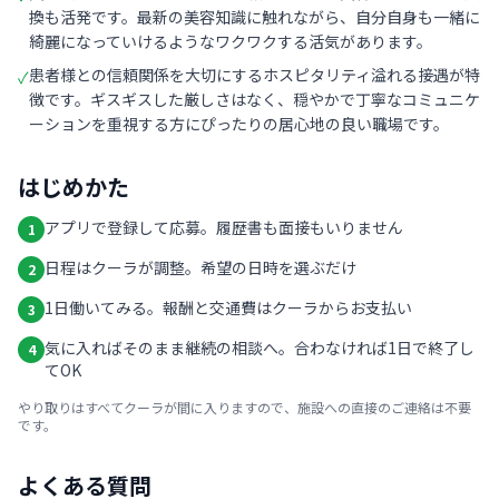
換も活発です。最新の美容知識に触れながら、自分自身も一緒に
綺麗になっていけるようなワクワクする活気があります。
患者様との信頼関係を大切にするホスピタリティ溢れる接遇が特
✓
徴です。ギスギスした厳しさはなく、穏やかで丁寧なコミュニケ
ーションを重視する方にぴったりの居心地の良い職場です。
はじめかた
アプリで登録して応募。履歴書も面接もいりません
1
日程はクーラが調整。希望の日時を選ぶだけ
2
1日働いてみる。報酬と交通費はクーラからお支払い
3
気に入ればそのまま継続の相談へ。合わなければ1日で終了し
4
てOK
やり取りはすべてクーラが間に入りますので、施設への直接のご連絡は不要
です。
よくある質問