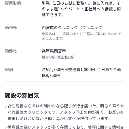
雇用形態
単発（1日のお試し勤務）。気に入れば、そ
のまま週1〜やパート・正社員への継続も相
談できます。
勤務先
西宮市のクリニック（クリニック）
施設名は、ご応募のあとに日程のご案内とあわせて
お伝えします。
勤務地
兵庫県西宮市
最寄り駅: 西宮北口駅
報酬
時給1,750円＋交通費1,000円（1日あたり最
低9,750円）
施設の雰囲気
女性院長ならではの細やかな心配りが行き届いた、明るく華やか
✓
な雰囲気のクリニックです。スタッフ同士の仲が良く、お互いを
尊重し助け合いながら働く温かい文化が根付いています。
美意識の高いスタッフが多く在籍しており、美容に関する情報交
✓