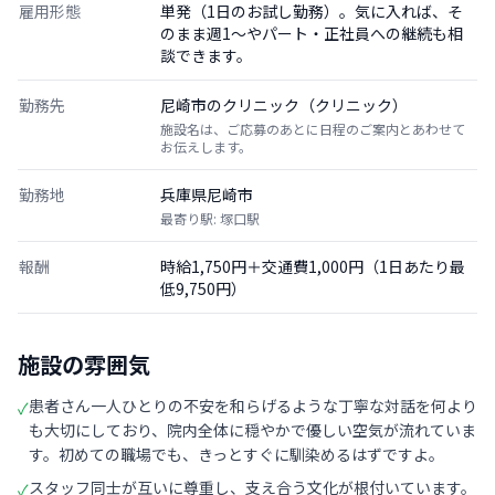
雇用形態
単発（1日のお試し勤務）。気に入れば、そ
のまま週1〜やパート・正社員への継続も相
談できます。
勤務先
尼崎市のクリニック（クリニック）
施設名は、ご応募のあとに日程のご案内とあわせて
お伝えします。
勤務地
兵庫県尼崎市
最寄り駅: 塚口駅
報酬
時給1,750円＋交通費1,000円（1日あたり最
低9,750円）
施設の雰囲気
患者さん一人ひとりの不安を和らげるような丁寧な対話を何より
✓
も大切にしており、院内全体に穏やかで優しい空気が流れていま
す。初めての職場でも、きっとすぐに馴染めるはずですよ。
スタッフ同士が互いに尊重し、支え合う文化が根付いています。
✓