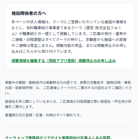
施設関係者の方へ
本ページの求人情報は、クーラにご登録いただいている施設の情報を
もとに、有料職業紹介事業者であるクーラ（運営: 株式会社フォニ
ム）が職業紹介の一環として掲載しています。ご応募の受付・選考の
ご連絡・日程調整はすべてクーラが仲介し、求職者から施設への直接
のご連絡は発生しません。掲載内容の修正、または掲載停止のお申し
込みはこちらから受け付けています。
掲載情報を編集する（施設アプリ登録）
掲載停止のお申し込み
掲載中の報酬・勤務条件は掲載時点の内容です。実際の労働条件（勤務日時・業務
内容・就業場所等）は、 ご応募後にクーラからご案内する内容を必ずご確認くださ
い。
施設名を非公開としている求人は、ご応募後の日程調整の際に施設名・所在地の詳
細をご案内します。
看護師の方の登録・応募・利用はすべて無料です。
クーラ トップ
看護師エリアガイド
看護師向け記事
よくある質問