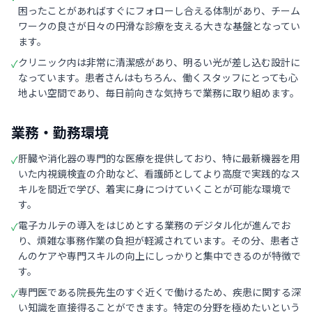
困ったことがあればすぐにフォローし合える体制があり、チーム
ワークの良さが日々の円滑な診療を支える大きな基盤となってい
ます。
クリニック内は非常に清潔感があり、明るい光が差し込む設計に
✓
なっています。患者さんはもちろん、働くスタッフにとっても心
地よい空間であり、毎日前向きな気持ちで業務に取り組めます。
業務・勤務環境
肝臓や消化器の専門的な医療を提供しており、特に最新機器を用
✓
いた内視鏡検査の介助など、看護師としてより高度で実践的なス
キルを間近で学び、着実に身につけていくことが可能な環境で
す。
電子カルテの導入をはじめとする業務のデジタル化が進んでお
✓
り、煩雑な事務作業の負担が軽減されています。その分、患者さ
んのケアや専門スキルの向上にしっかりと集中できるのが特徴で
す。
専門医である院長先生のすぐ近くで働けるため、疾患に関する深
✓
い知識を直接得ることができます。特定の分野を極めたいという