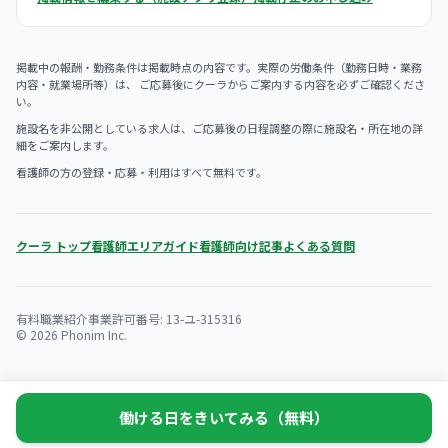
掲載中の報酬・勤務条件は掲載時点の内容です。実際の労働条件（勤務日時・業務
内容・就業場所等）は、 ご応募後にクーラからご案内する内容を必ずご確認くださ
い。
施設名を非公開としている求人は、ご応募後の日程調整の際に施設名・所在地の詳
細をご案内します。
看護師の方の登録・応募・利用はすべて無料です。
クーラ トップ
看護師エリアガイド
看護師向け記事
よくある質問
有料職業紹介事業許可番号: 13-ユ-315316
© 2026 Phonim Inc.
働ける日をきいてみる（無料）