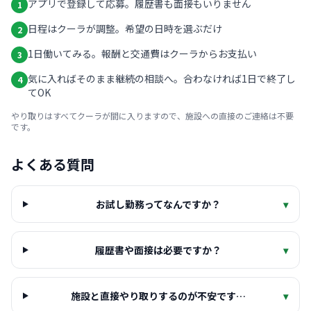
アプリで登録して応募。履歴書も面接もいりません
1
日程はクーラが調整。希望の日時を選ぶだけ
2
1日働いてみる。報酬と交通費はクーラからお支払い
3
気に入ればそのまま継続の相談へ。合わなければ1日で終了し
4
てOK
やり取りはすべてクーラが間に入りますので、施設への直接のご連絡は不要
です。
よくある質問
お試し勤務ってなんですか？
▾
履歴書や面接は必要ですか？
▾
施設と直接やり取りするのが不安です…
▾