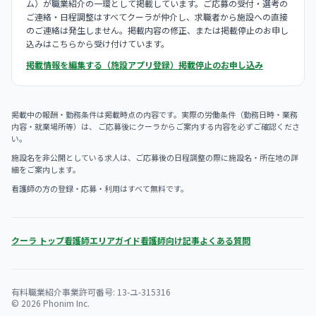
ム）が職業紹介の一環として掲載しています。ご応募の受付・選考の
ご連絡・日程調整はすべてクーラが仲介し、求職者から施設への直接
のご連絡は発生しません。掲載内容の修正、または掲載停止のお申し
込みはこちらから受け付けています。
掲載情報を編集する（施設アプリ登録）
掲載停止のお申し込み
掲載中の報酬・勤務条件は掲載時点の内容です。実際の労働条件（勤務日時・業務
内容・就業場所等）は、 ご応募後にクーラからご案内する内容を必ずご確認くださ
い。
施設名を非公開としている求人は、ご応募後の日程調整の際に施設名・所在地の詳
細をご案内します。
看護師の方の登録・応募・利用はすべて無料です。
クーラ トップ
看護師エリアガイド
看護師向け記事
よくある質問
有料職業紹介事業許可番号: 13-ユ-315316
© 2026 Phonim Inc.