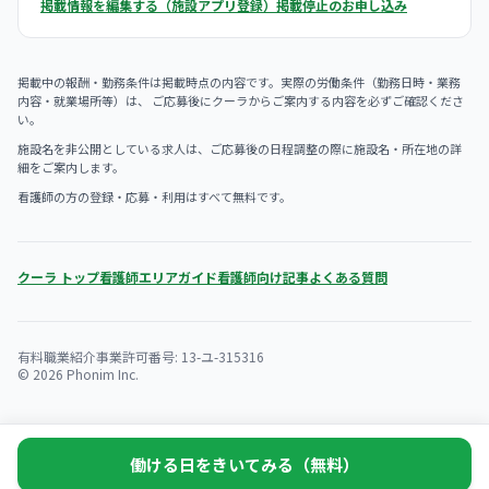
掲載情報を編集する（施設アプリ登録）
掲載停止のお申し込み
掲載中の報酬・勤務条件は掲載時点の内容です。実際の労働条件（勤務日時・業務
内容・就業場所等）は、 ご応募後にクーラからご案内する内容を必ずご確認くださ
い。
施設名を非公開としている求人は、ご応募後の日程調整の際に施設名・所在地の詳
細をご案内します。
看護師の方の登録・応募・利用はすべて無料です。
クーラ トップ
看護師エリアガイド
看護師向け記事
よくある質問
有料職業紹介事業許可番号: 13-ユ-315316
© 2026 Phonim Inc.
働ける日をきいてみる（無料）