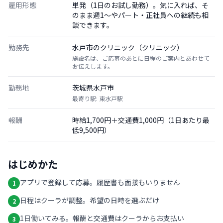
雇用形態
単発（1日のお試し勤務）。気に入れば、そ
のまま週1〜やパート・正社員への継続も相
談できます。
勤務先
水戸市のクリニック（クリニック）
施設名は、ご応募のあとに日程のご案内とあわせて
お伝えします。
勤務地
茨城県水戸市
最寄り駅: 東水戸駅
報酬
時給1,700円＋交通費1,000円（1日あたり最
低9,500円）
はじめかた
アプリで登録して応募。履歴書も面接もいりません
1
日程はクーラが調整。希望の日時を選ぶだけ
2
1日働いてみる。報酬と交通費はクーラからお支払い
3