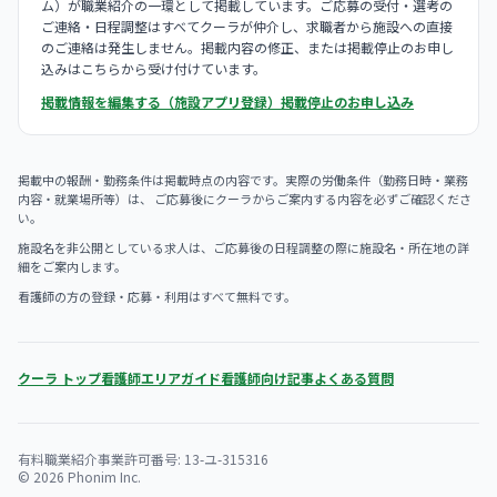
ム）が職業紹介の一環として掲載しています。ご応募の受付・選考の
ご連絡・日程調整はすべてクーラが仲介し、求職者から施設への直接
のご連絡は発生しません。掲載内容の修正、または掲載停止のお申し
込みはこちらから受け付けています。
掲載情報を編集する（施設アプリ登録）
掲載停止のお申し込み
掲載中の報酬・勤務条件は掲載時点の内容です。実際の労働条件（勤務日時・業務
内容・就業場所等）は、 ご応募後にクーラからご案内する内容を必ずご確認くださ
い。
施設名を非公開としている求人は、ご応募後の日程調整の際に施設名・所在地の詳
細をご案内します。
看護師の方の登録・応募・利用はすべて無料です。
クーラ トップ
看護師エリアガイド
看護師向け記事
よくある質問
有料職業紹介事業許可番号: 13-ユ-315316
© 2026 Phonim Inc.