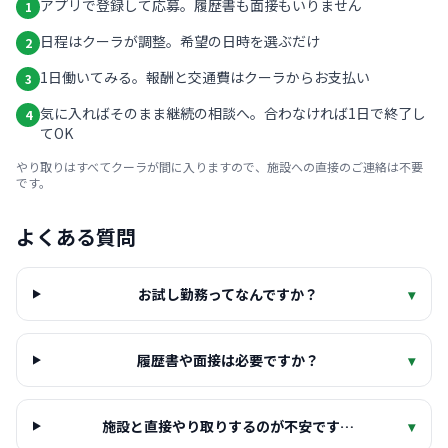
アプリで登録して応募。履歴書も面接もいりません
1
日程はクーラが調整。希望の日時を選ぶだけ
2
1日働いてみる。報酬と交通費はクーラからお支払い
3
気に入ればそのまま継続の相談へ。合わなければ1日で終了し
4
てOK
やり取りはすべてクーラが間に入りますので、施設への直接のご連絡は不要
です。
よくある質問
お試し勤務ってなんですか？
▾
履歴書や面接は必要ですか？
▾
施設と直接やり取りするのが不安です…
▾