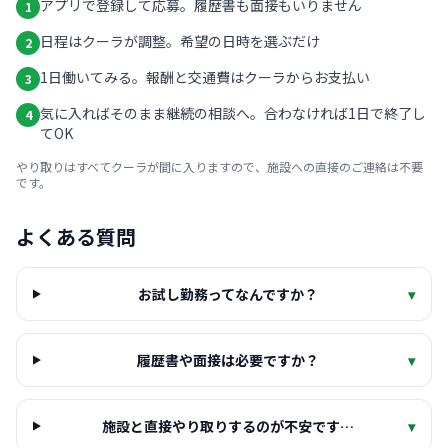
アプリで登録して応募。履歴書も面接もいりません
1
日程はクーラが調整。希望の日時を選ぶだけ
2
1日働いてみる。報酬と交通費はクーラからお支払い
3
気に入ればそのまま継続の相談へ。合わなければ1日で終了し
4
てOK
やり取りはすべてクーラが間に入りますので、施設への直接のご連絡は不要
です。
よくある質問
お試し勤務ってなんですか？
▾
履歴書や面接は必要ですか？
▾
施設と直接やり取りするのが不安です…
▾