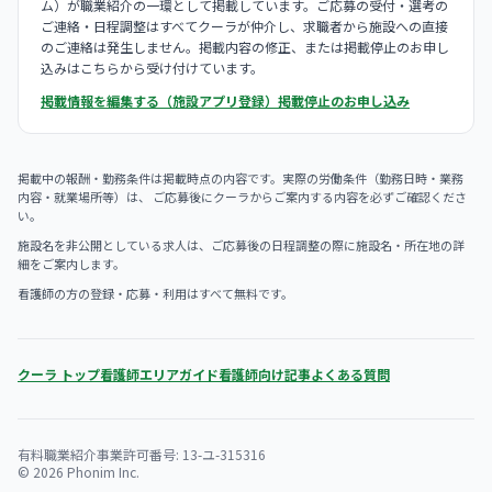
ム）が職業紹介の一環として掲載しています。ご応募の受付・選考の
ご連絡・日程調整はすべてクーラが仲介し、求職者から施設への直接
のご連絡は発生しません。掲載内容の修正、または掲載停止のお申し
込みはこちらから受け付けています。
掲載情報を編集する（施設アプリ登録）
掲載停止のお申し込み
掲載中の報酬・勤務条件は掲載時点の内容です。実際の労働条件（勤務日時・業務
内容・就業場所等）は、 ご応募後にクーラからご案内する内容を必ずご確認くださ
い。
施設名を非公開としている求人は、ご応募後の日程調整の際に施設名・所在地の詳
細をご案内します。
看護師の方の登録・応募・利用はすべて無料です。
クーラ トップ
看護師エリアガイド
看護師向け記事
よくある質問
有料職業紹介事業許可番号: 13-ユ-315316
© 2026 Phonim Inc.