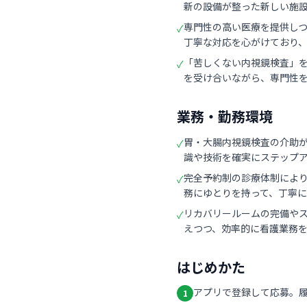
新の設備が整った新しい施
専門性の高い医療を提供し
✓
丁寧な対応を心がけており
「苦しくない内視鏡検査」
✓
を受け合いながら、専門性
業務・勤務環境
胃・大腸内視鏡検査の介助
✓
識や技術を確実にステップ
完全予約制の診療体制により
✓
務にゆとりを持って、丁寧
リカバリールームの完備や
✓
えつつ、効率的に看護業務
はじめかた
アプリで登録して応募。
1