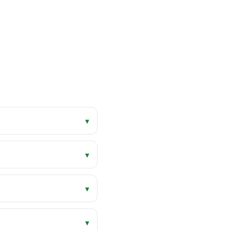
▾
▾
▾
▾