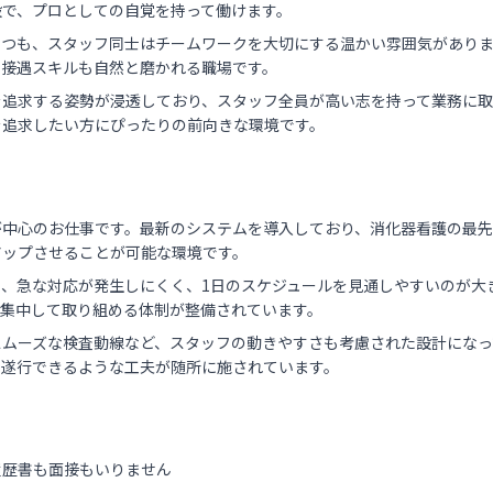
設で、プロとしての自覚を持って働けます。
つつも、スタッフ同士はチームワークを大切にする温かい雰囲気があり
、接遇スキルも自然と磨かれる職場です。
を追求する姿勢が浸透しており、スタッフ全員が高い志を持って業務に取
を追求したい方にぴったりの前向きな環境です。
が中心のお仕事です。最新のシステムを導入しており、消化器看護の最
アップさせることが可能な環境です。
、急な対応が発生しにくく、1日のスケジュールを見通しやすいのが大
に集中して取り組める体制が整備されています。
スムーズな検査動線など、スタッフの動きやすさも考慮された設計になっ
を遂行できるような工夫が随所に施されています。
履歴書も面接もいりません