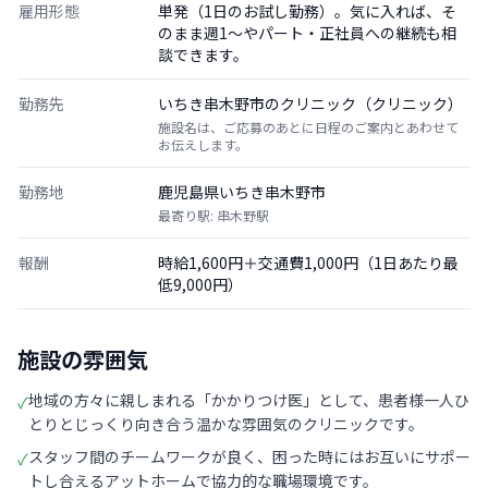
雇用形態
単発（1日のお試し勤務）。気に入れば、そ
のまま週1〜やパート・正社員への継続も相
談できます。
勤務先
いちき串木野市のクリニック（クリニック）
施設名は、ご応募のあとに日程のご案内とあわせて
お伝えします。
勤務地
鹿児島県いちき串木野市
最寄り駅: 串木野駅
報酬
時給1,600円＋交通費1,000円（1日あたり最
低9,000円）
施設の雰囲気
地域の方々に親しまれる「かかりつけ医」として、患者様一人ひ
✓
とりとじっくり向き合う温かな雰囲気のクリニックです。
スタッフ間のチームワークが良く、困った時にはお互いにサポー
✓
トし合えるアットホームで協力的な職場環境です。