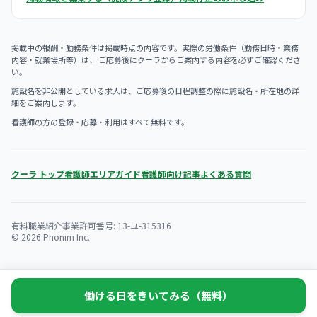
掲載中の報酬・勤務条件は掲載時点の内容です。実際の労働条件（勤務日時・業務
内容・就業場所等）は、 ご応募後にクーラからご案内する内容を必ずご確認くださ
い。
施設名を非公開としている求人は、ご応募後の日程調整の際に施設名・所在地の詳
細をご案内します。
看護師の方の登録・応募・利用はすべて無料です。
クーラ トップ
看護師エリアガイド
看護師向け記事
よくある質問
有料職業紹介事業許可番号: 13-ユ-315316
© 2026 Phonim Inc.
働ける日をきいてみる（無料）