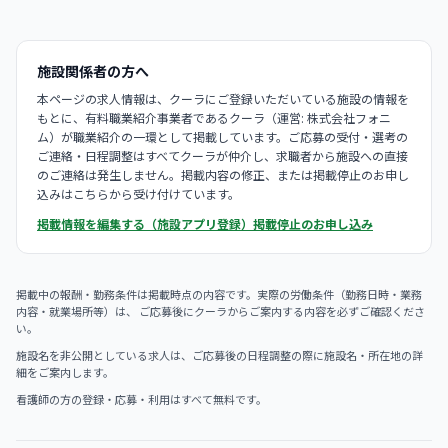
施設関係者の方へ
本ページの求人情報は、クーラにご登録いただいている施設の情報を
もとに、有料職業紹介事業者であるクーラ（運営: 株式会社フォニ
ム）が職業紹介の一環として掲載しています。ご応募の受付・選考の
ご連絡・日程調整はすべてクーラが仲介し、求職者から施設への直接
のご連絡は発生しません。掲載内容の修正、または掲載停止のお申し
込みはこちらから受け付けています。
掲載情報を編集する（施設アプリ登録）
掲載停止のお申し込み
掲載中の報酬・勤務条件は掲載時点の内容です。実際の労働条件（勤務日時・業務
内容・就業場所等）は、 ご応募後にクーラからご案内する内容を必ずご確認くださ
い。
施設名を非公開としている求人は、ご応募後の日程調整の際に施設名・所在地の詳
細をご案内します。
看護師の方の登録・応募・利用はすべて無料です。