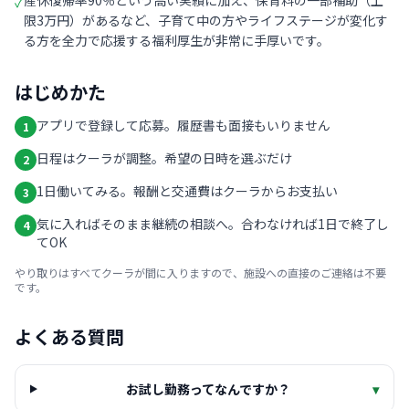
産休復帰率90％という高い実績に加え、保育料の一部補助（上
✓
限3万円）があるなど、子育て中の方やライフステージが変化す
る方を全力で応援する福利厚生が非常に手厚いです。
はじめかた
アプリで登録して応募。履歴書も面接もいりません
1
日程はクーラが調整。希望の日時を選ぶだけ
2
1日働いてみる。報酬と交通費はクーラからお支払い
3
気に入ればそのまま継続の相談へ。合わなければ1日で終了し
4
てOK
やり取りはすべてクーラが間に入りますので、施設への直接のご連絡は不要
です。
よくある質問
お試し勤務ってなんですか？
▾