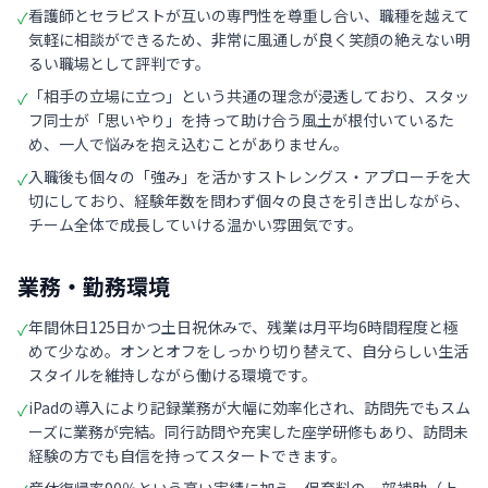
看護師とセラピストが互いの専門性を尊重し合い、職種を越えて
✓
気軽に相談ができるため、非常に風通しが良く笑顔の絶えない明
るい職場として評判です。
「相手の立場に立つ」という共通の理念が浸透しており、スタッ
✓
フ同士が「思いやり」を持って助け合う風土が根付いているた
め、一人で悩みを抱え込むことがありません。
入職後も個々の「強み」を活かすストレングス・アプローチを大
✓
切にしており、経験年数を問わず個々の良さを引き出しながら、
チーム全体で成長していける温かい雰囲気です。
業務・勤務環境
年間休日125日かつ土日祝休みで、残業は月平均6時間程度と極
✓
めて少なめ。オンとオフをしっかり切り替えて、自分らしい生活
スタイルを維持しながら働ける環境です。
iPadの導入により記録業務が大幅に効率化され、訪問先でもスム
✓
ーズに業務が完結。同行訪問や充実した座学研修もあり、訪問未
経験の方でも自信を持ってスタートできます。