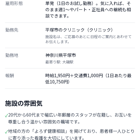
雇用形態
単発（1日のお試し勤務）。気に入れば、そ
のまま週1〜やパート・正社員への継続も相
談できます。
勤務先
平塚市のクリニック（クリニック）
施設名は、ご応募のあとに日程のご案内とあわせて
お伝えします。
勤務地
神奈川県平塚市
最寄り駅: 大磯駅
報酬
時給1,950円＋交通費1,000円（1日あたり最
低10,750円）
施設の雰囲気
20代から60代まで幅広い年齢層のスタッフが在籍し、お互いを
✓
尊重し合う温かい雰囲気の職場です。
地域の方の「よろず健康相談」を掲げており、患者様一人ひとり
✓
に寄り添った看護を大切にしています。