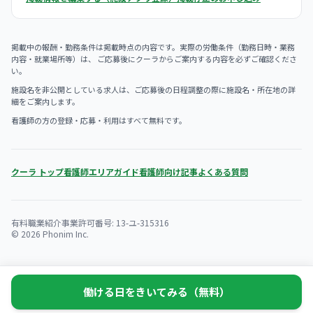
掲載中の報酬・勤務条件は掲載時点の内容です。実際の労働条件（勤務日時・業務
内容・就業場所等）は、 ご応募後にクーラからご案内する内容を必ずご確認くださ
い。
施設名を非公開としている求人は、ご応募後の日程調整の際に施設名・所在地の詳
細をご案内します。
看護師の方の登録・応募・利用はすべて無料です。
クーラ トップ
看護師エリアガイド
看護師向け記事
よくある質問
有料職業紹介事業許可番号: 13-ユ-315316
© 2026 Phonim Inc.
働ける日をきいてみる（無料）