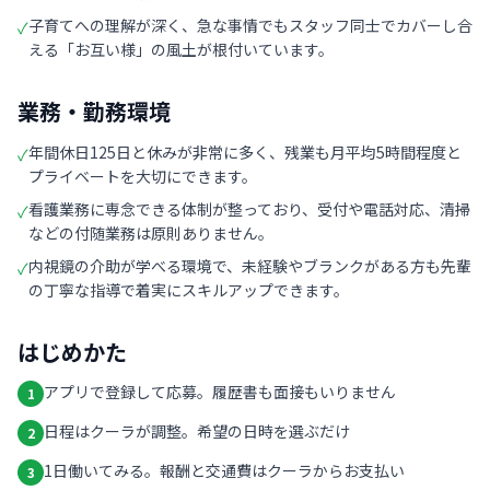
子育てへの理解が深く、急な事情でもスタッフ同士でカバーし合
✓
える「お互い様」の風土が根付いています。
業務・勤務環境
年間休日125日と休みが非常に多く、残業も月平均5時間程度と
✓
プライベートを大切にできます。
看護業務に専念できる体制が整っており、受付や電話対応、清掃
✓
などの付随業務は原則ありません。
内視鏡の介助が学べる環境で、未経験やブランクがある方も先輩
✓
の丁寧な指導で着実にスキルアップできます。
はじめかた
アプリで登録して応募。履歴書も面接もいりません
1
日程はクーラが調整。希望の日時を選ぶだけ
2
1日働いてみる。報酬と交通費はクーラからお支払い
3