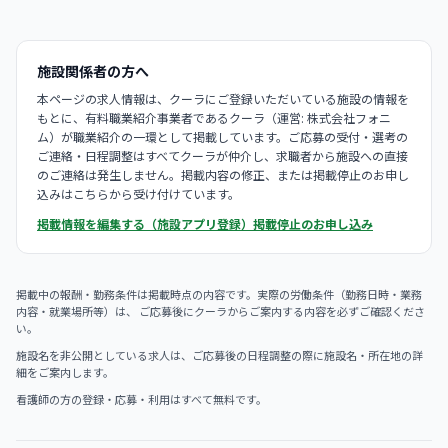
施設関係者の方へ
本ページの求人情報は、クーラにご登録いただいている施設の情報を
もとに、有料職業紹介事業者であるクーラ（運営: 株式会社フォニ
ム）が職業紹介の一環として掲載しています。ご応募の受付・選考の
ご連絡・日程調整はすべてクーラが仲介し、求職者から施設への直接
のご連絡は発生しません。掲載内容の修正、または掲載停止のお申し
込みはこちらから受け付けています。
掲載情報を編集する（施設アプリ登録）
掲載停止のお申し込み
掲載中の報酬・勤務条件は掲載時点の内容です。実際の労働条件（勤務日時・業務
内容・就業場所等）は、 ご応募後にクーラからご案内する内容を必ずご確認くださ
い。
施設名を非公開としている求人は、ご応募後の日程調整の際に施設名・所在地の詳
細をご案内します。
看護師の方の登録・応募・利用はすべて無料です。