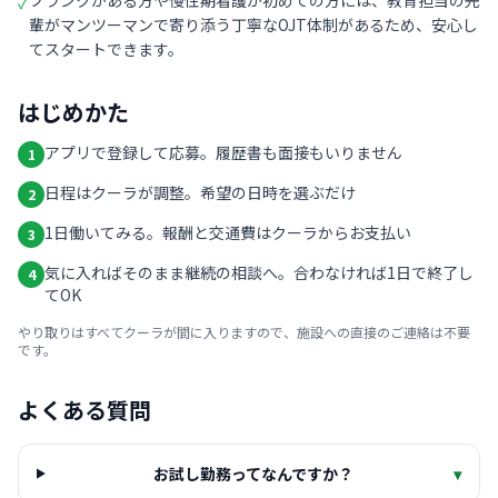
ブランクがある方や慢性期看護が初めての方には、教育担当の先
✓
輩がマンツーマンで寄り添う丁寧なOJT体制があるため、安心し
てスタートできます。
はじめかた
アプリで登録して応募。履歴書も面接もいりません
1
日程はクーラが調整。希望の日時を選ぶだけ
2
1日働いてみる。報酬と交通費はクーラからお支払い
3
気に入ればそのまま継続の相談へ。合わなければ1日で終了し
4
てOK
やり取りはすべてクーラが間に入りますので、施設への直接のご連絡は不要
です。
よくある質問
お試し勤務ってなんですか？
▾