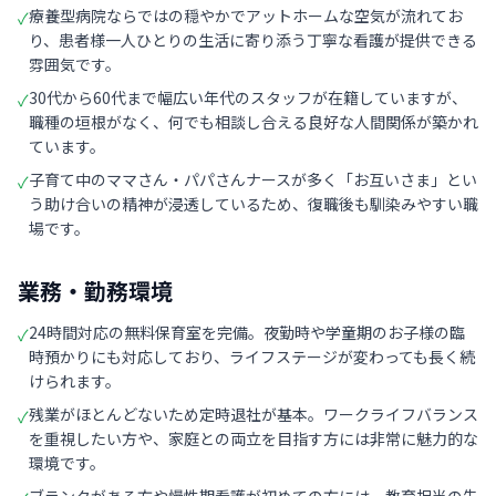
療養型病院ならではの穏やかでアットホームな空気が流れてお
✓
り、患者様一人ひとりの生活に寄り添う丁寧な看護が提供できる
雰囲気です。
30代から60代まで幅広い年代のスタッフが在籍していますが、
✓
職種の垣根がなく、何でも相談し合える良好な人間関係が築かれ
ています。
子育て中のママさん・パパさんナースが多く「お互いさま」とい
✓
う助け合いの精神が浸透しているため、復職後も馴染みやすい職
場です。
業務・勤務環境
24時間対応の無料保育室を完備。夜勤時や学童期のお子様の臨
✓
時預かりにも対応しており、ライフステージが変わっても長く続
けられます。
残業がほとんどないため定時退社が基本。ワークライフバランス
✓
を重視したい方や、家庭との両立を目指す方には非常に魅力的な
環境です。