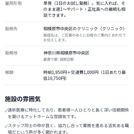
雇用形態
単発（1日のお試し勤務）。気に入れば、そ
のまま週1〜やパート・正社員への継続も相
談できます。
勤務先
相模原市中央区のクリニック（クリニック）
施設名は、ご応募のあとに日程のご案内とあわせて
お伝えします。
勤務地
神奈川県相模原市中央区
最寄り駅: 淵野辺駅
報酬
時給1,950円＋交通費1,000円（1日あたり最
低10,750円）
施設の雰囲気
透析医療に特化しており、患者様一人ひとりと長く深い信頼関係
✓
を築けるアットホームな雰囲気です。
スタッフ同士の仲が良く、協力し合って業務を進める活気ある職
✓
場だという声が多く聞かれます。