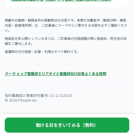
掲載中の報酬・勤務条件は掲載時点の内容です。実際の労働条件（勤務日時・業務
内容・就業場所等）は、 ご応募後にクーラからご案内する内容を必ずご確認くださ
い。
施設名を非公開としている求人は、ご応募後の日程調整の際に施設名・所在地の詳
細をご案内します。
看護師の方の登録・応募・利用はすべて無料です。
クーラ トップ
看護師エリアガイド
看護師向け記事
よくある質問
有料職業紹介事業許可番号: 13-ユ-315316
© 2026 Phonim Inc.
働ける日をきいてみる（無料）