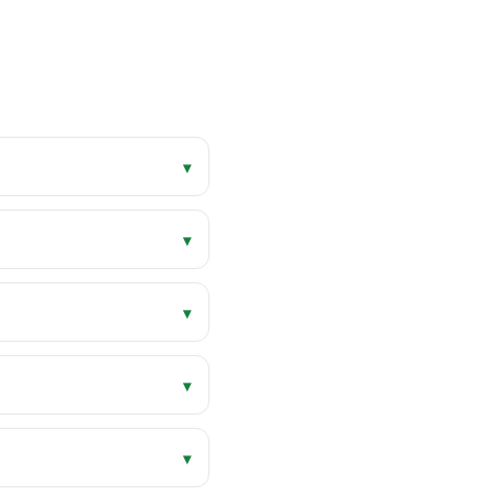
▾
▾
▾
▾
▾