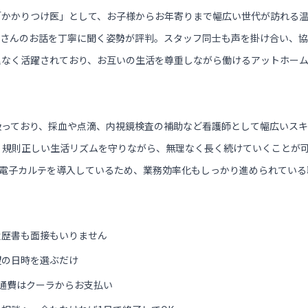
「かかりつけ医」として、お子様からお年寄りまで幅広い世代が訪れる
者さんのお話を丁寧に聞く姿勢が評判。スタッフ同士も声を掛け合い、協
理なく活躍されており、お互いの生活を尊重しながら働けるアットホー
扱っており、採血や点滴、内視鏡検査の補助など看護師として幅広いスキ
、規則正しい生活リズムを守りながら、無理なく長く続けていくことが
。電子カルテを導入しているため、業務効率化もしっかり進められている
履歴書も面接もいりません
望の日時を選ぶだけ
通費はクーラからお支払い