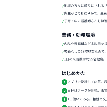
地域の方々に頼りにされる
✓
先生がとても穏やかで、患
✓
子育て中の看護師さんも無
✓
業務・勤務環境
内科や胃腸科など多科目を
✓
夜勤なしの18時終業なので
✓
1日の来院数は約55名程度
✓
はじめかた
アプリで登録して応募。
1
日程はクーラが調整。希
2
1日働いてみる。報酬と交
3