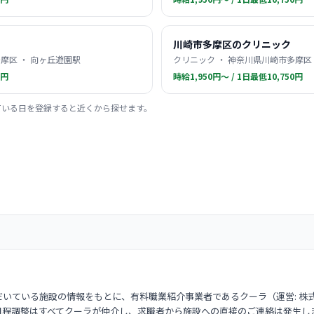
川崎市多摩区のクリニック
摩区 ・ 向ヶ丘遊園駅
クリニック ・ 神奈川県川崎市多摩区 
0円
時給1,950円〜 / 1日最低10,750円
ている日を登録すると近くから探せます。
いている施設の情報をもとに、有料職業紹介事業者であるクーラ（運営: 株
日程調整はすべてクーラが仲介し、求職者から施設への直接のご連絡は発生し