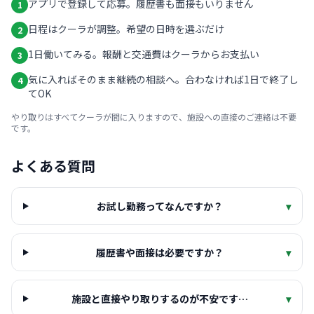
アプリで登録して応募。履歴書も面接もいりません
1
日程はクーラが調整。希望の日時を選ぶだけ
2
1日働いてみる。報酬と交通費はクーラからお支払い
3
気に入ればそのまま継続の相談へ。合わなければ1日で終了し
4
てOK
やり取りはすべてクーラが間に入りますので、施設への直接のご連絡は不要
です。
よくある質問
お試し勤務ってなんですか？
▾
履歴書や面接は必要ですか？
▾
施設と直接やり取りするのが不安です…
▾