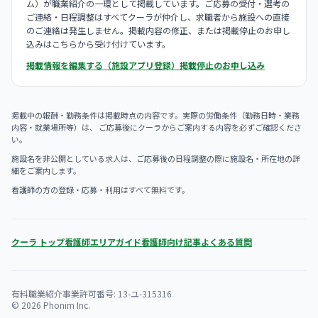
ム）が職業紹介の一環として掲載しています。ご応募の受付・選考の
ご連絡・日程調整はすべてクーラが仲介し、求職者から施設への直接
のご連絡は発生しません。掲載内容の修正、または掲載停止のお申し
込みはこちらから受け付けています。
掲載情報を編集する（施設アプリ登録）
掲載停止のお申し込み
掲載中の報酬・勤務条件は掲載時点の内容です。実際の労働条件（勤務日時・業務
内容・就業場所等）は、 ご応募後にクーラからご案内する内容を必ずご確認くださ
い。
施設名を非公開としている求人は、ご応募後の日程調整の際に施設名・所在地の詳
細をご案内します。
看護師の方の登録・応募・利用はすべて無料です。
クーラ トップ
看護師エリアガイド
看護師向け記事
よくある質問
有料職業紹介事業許可番号: 13-ユ-315316
© 2026 Phonim Inc.