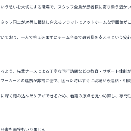
という想いを大切にする職場で、スタッフ全員が患者様に寄り添う温かい
スタッフ同士が対等に相談し合えるフラットでアットホームな雰囲気が
付いており、一人で抱え込まずにチーム全員で患者様を支えるという安
きるよう、先輩ナースによる丁寧な同行訪問などの教育・サポート体制が
ルワーカーとの連携が非常に密で、困った時はすぐに現場から連絡・相
景に深く踏み込んだケアができるため、看護の原点を見つめ直し、専門
履歴書も面接もいりません