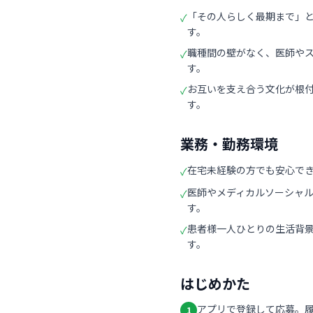
「その人らしく最期まで」
✓
す。
職種間の壁がなく、医師や
✓
す。
お互いを支え合う文化が根
✓
す。
業務・勤務環境
在宅未経験の方でも安心で
✓
医師やメディカルソーシャ
✓
す。
患者様一人ひとりの生活背
✓
す。
はじめかた
アプリで登録して応募。
1