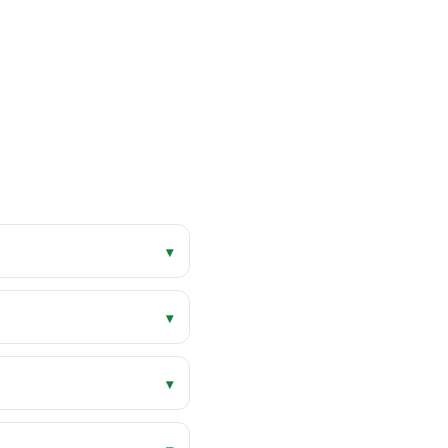
▾
▾
▾