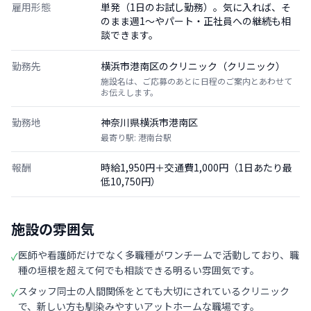
雇用形態
単発（1日のお試し勤務）。気に入れば、そ
のまま週1〜やパート・正社員への継続も相
談できます。
勤務先
横浜市港南区のクリニック（クリニック）
施設名は、ご応募のあとに日程のご案内とあわせて
お伝えします。
勤務地
神奈川県横浜市港南区
最寄り駅: 港南台駅
報酬
時給1,950円＋交通費1,000円（1日あたり最
低10,750円）
施設の雰囲気
医師や看護師だけでなく多職種がワンチームで活動しており、職
✓
種の垣根を超えて何でも相談できる明るい雰囲気です。
スタッフ同士の人間関係をとても大切にされているクリニック
✓
で、新しい方も馴染みやすいアットホームな職場です。