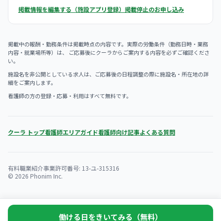
掲載情報を編集する（施設アプリ登録）
掲載停止のお申し込み
掲載中の報酬・勤務条件は掲載時点の内容です。実際の労働条件（勤務日時・業務
内容・就業場所等）は、 ご応募後にクーラからご案内する内容を必ずご確認くださ
い。
施設名を非公開としている求人は、ご応募後の日程調整の際に施設名・所在地の詳
細をご案内します。
看護師の方の登録・応募・利用はすべて無料です。
クーラ トップ
看護師エリアガイド
看護師向け記事
よくある質問
有料職業紹介事業許可番号: 13-ユ-315316
© 2026 Phonim Inc.
働ける日をきいてみる（無料）