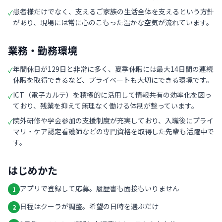
患者様だけでなく、支えるご家族の生活全体を支えるという方針
✓
があり、現場には常に心のこもった温かな空気が流れています。
業務・勤務環境
年間休日が129日と非常に多く、夏季休暇には最大14日間の連続
✓
休暇を取得できるなど、プライベートも大切にできる環境です。
ICT（電子カルテ）を積極的に活用して情報共有の効率化を図っ
✓
ており、残業を抑えて無理なく働ける体制が整っています。
院外研修や学会参加の支援制度が充実しており、入職後にプライ
✓
マリ・ケア認定看護師などの専門資格を取得した先輩も活躍中で
す。
はじめかた
アプリで登録して応募。履歴書も面接もいりません
1
日程はクーラが調整。希望の日時を選ぶだけ
2