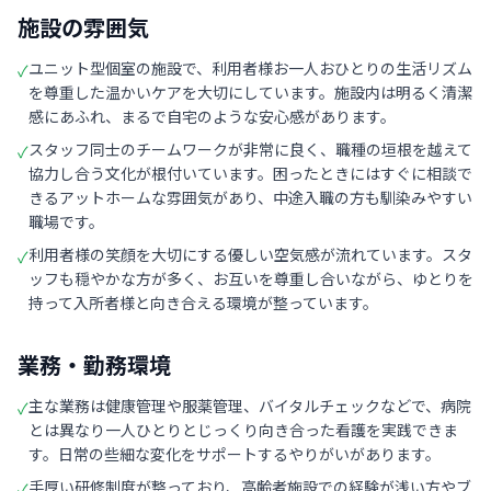
施設の雰囲気
ユニット型個室の施設で、利用者様お一人おひとりの生活リズム
✓
を尊重した温かいケアを大切にしています。施設内は明るく清潔
感にあふれ、まるで自宅のような安心感があります。
スタッフ同士のチームワークが非常に良く、職種の垣根を越えて
✓
協力し合う文化が根付いています。困ったときにはすぐに相談で
きるアットホームな雰囲気があり、中途入職の方も馴染みやすい
職場です。
利用者様の笑顔を大切にする優しい空気感が流れています。スタ
✓
ッフも穏やかな方が多く、お互いを尊重し合いながら、ゆとりを
持って入所者様と向き合える環境が整っています。
業務・勤務環境
主な業務は健康管理や服薬管理、バイタルチェックなどで、病院
✓
とは異なり一人ひとりとじっくり向き合った看護を実践できま
す。日常の些細な変化をサポートするやりがいがあります。
手厚い研修制度が整っており、高齢者施設での経験が浅い方やブ
✓