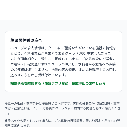
施設関係者の方へ
本ページの求人情報は、クーラにご登録いただいている施設の情報を
もとに、有料職業紹介事業者であるクーラ（運営: 株式会社フォニ
ム）が職業紹介の一環として掲載しています。ご応募の受付・選考の
ご連絡・日程調整はすべてクーラが仲介し、求職者から施設への直接
のご連絡は発生しません。掲載内容の修正、または掲載停止のお申し
込みはこちらから受け付けています。
掲載情報を編集する（施設アプリ登録）
掲載停止のお申し込み
掲載中の報酬・勤務条件は掲載時点の内容です。実際の労働条件（勤務日時・業務
内容・就業場所等）は、 ご応募後にクーラからご案内する内容を必ずご確認くださ
い。
施設名を非公開としている求人は、ご応募後の日程調整の際に施設名・所在地の詳
細をご案内します。