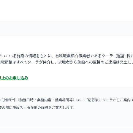
いている施設の情報をもとに、有料職業紹介事業者であるクーラ（運営: 株
日程調整はすべてクーラが仲介し、求職者から施設への直接のご連絡は発生し
停止のお申し込み
の労働条件（勤務日時・業務内容・就業場所等）は、 ご応募後にクーラからご案内
整の際に施設名・所在地の詳細をご案内します。