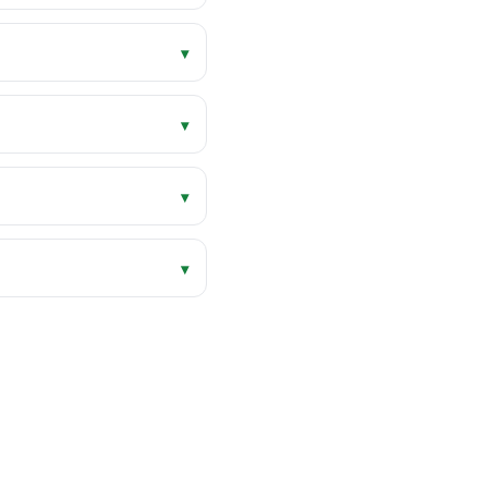
▾
▾
▾
▾