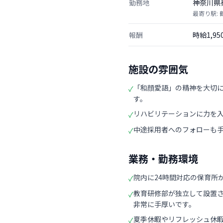
勤務地
神奈川県
最寄り駅:
報酬
時給1,9
施設の雰囲気
「和顔愛語」の精神を大切
✓
す。
リハビリテーションに力を
✓
中途採用者へのフォローも
✓
業務・勤務環境
院内に24時間対応の保育所
✓
教育研修部が独立して設置
✓
非常に手厚いです。
夏季休暇やリフレッシュ休
✓