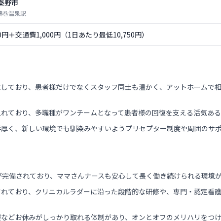
秦野市
 鶴巻温泉駅
50円＋交通費1,000円（1日あたり最低10,750円）
にしており、患者様だけでなくスタッフ同士も温かく、アットホームで
入れており、多職種がワンチームとなって患者様の回復を支える活気ある
手厚く、新しい環境でも馴染みやすいようプリセプター制度や周囲のサ
が完備されており、ママさんナースも安心して長く働き続けられる環境
されており、クリニカルラダーに沿った段階的な研修や、専門・認定看
暇などお休みがしっかり取れる体制があり、オンとオフのメリハリをつ