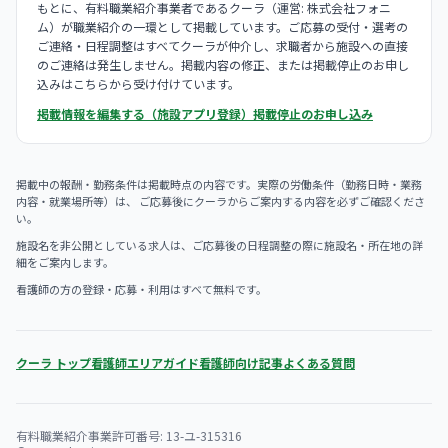
もとに、有料職業紹介事業者であるクーラ（運営: 株式会社フォニ
ム）が職業紹介の一環として掲載しています。ご応募の受付・選考の
ご連絡・日程調整はすべてクーラが仲介し、求職者から施設への直接
のご連絡は発生しません。掲載内容の修正、または掲載停止のお申し
込みはこちらから受け付けています。
掲載情報を編集する（施設アプリ登録）
掲載停止のお申し込み
掲載中の報酬・勤務条件は掲載時点の内容です。実際の労働条件（勤務日時・業務
内容・就業場所等）は、 ご応募後にクーラからご案内する内容を必ずご確認くださ
い。
施設名を非公開としている求人は、ご応募後の日程調整の際に施設名・所在地の詳
細をご案内します。
看護師の方の登録・応募・利用はすべて無料です。
クーラ トップ
看護師エリアガイド
看護師向け記事
よくある質問
有料職業紹介事業許可番号: 13-ユ-315316