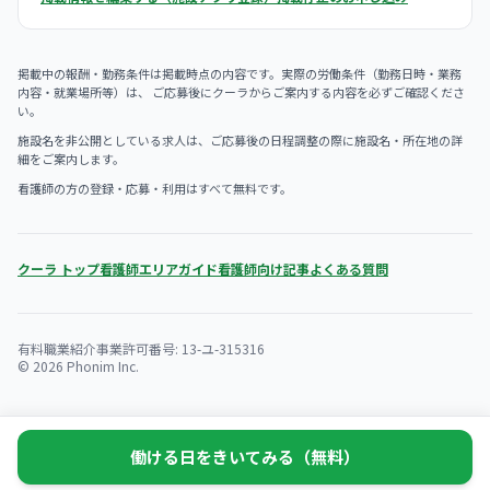
掲載中の報酬・勤務条件は掲載時点の内容です。実際の労働条件（勤務日時・業務
内容・就業場所等）は、 ご応募後にクーラからご案内する内容を必ずご確認くださ
い。
施設名を非公開としている求人は、ご応募後の日程調整の際に施設名・所在地の詳
細をご案内します。
看護師の方の登録・応募・利用はすべて無料です。
クーラ トップ
看護師エリアガイド
看護師向け記事
よくある質問
有料職業紹介事業許可番号: 13-ユ-315316
© 2026 Phonim Inc.
働ける日をきいてみる（無料）