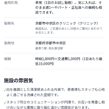
雇用形態
単発（1日のお試し勤務）。気に入れば、そ
のまま週1〜やパート・正社員への継続も相
談できます。
勤務先
京都市中京区のクリニック（クリニック）
施設名は、ご応募のあとに日程のご案内とあわせて
お伝えします。
勤務地
京都府京都市中京区
最寄り駅: 烏丸御池駅
報酬
時給1,800円＋交通費1,000円（1日あたり最
低10,000円）
施設の雰囲気
白を基調とした清潔感あふれる内装で、患者様もスタッフも心地
✓
よく過ごせる洗練された空間です。
スタッフ同士のコミュニケーションが円滑で、お互いを尊重し助
✓
け合いながら業務に取り組む温かい雰囲気があります。