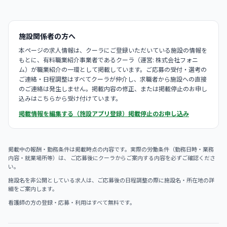
施設関係者の方へ
本ページの求人情報は、クーラにご登録いただいている施設の情報を
もとに、有料職業紹介事業者であるクーラ（運営: 株式会社フォニ
ム）が職業紹介の一環として掲載しています。ご応募の受付・選考の
ご連絡・日程調整はすべてクーラが仲介し、求職者から施設への直接
のご連絡は発生しません。掲載内容の修正、または掲載停止のお申し
込みはこちらから受け付けています。
掲載情報を編集する（施設アプリ登録）
掲載停止のお申し込み
掲載中の報酬・勤務条件は掲載時点の内容です。実際の労働条件（勤務日時・業務
内容・就業場所等）は、 ご応募後にクーラからご案内する内容を必ずご確認くださ
い。
施設名を非公開としている求人は、ご応募後の日程調整の際に施設名・所在地の詳
細をご案内します。
看護師の方の登録・応募・利用はすべて無料です。