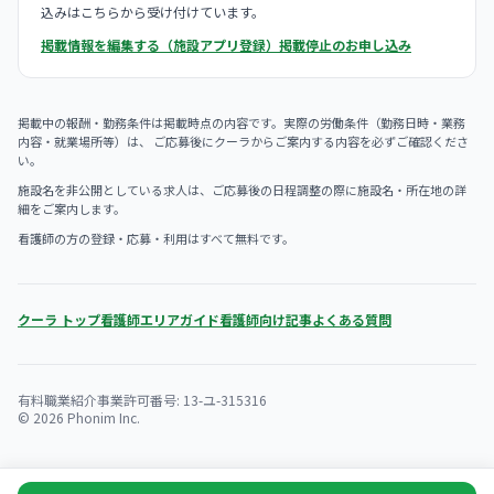
込みはこちらから受け付けています。
掲載情報を編集する（施設アプリ登録）
掲載停止のお申し込み
掲載中の報酬・勤務条件は掲載時点の内容です。実際の労働条件（勤務日時・業務
内容・就業場所等）は、 ご応募後にクーラからご案内する内容を必ずご確認くださ
い。
施設名を非公開としている求人は、ご応募後の日程調整の際に施設名・所在地の詳
細をご案内します。
看護師の方の登録・応募・利用はすべて無料です。
クーラ トップ
看護師エリアガイド
看護師向け記事
よくある質問
有料職業紹介事業許可番号: 13-ユ-315316
© 2026 Phonim Inc.