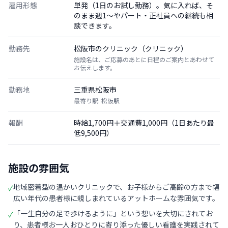
雇用形態
単発（1日のお試し勤務）。気に入れば、そ
のまま週1〜やパート・正社員への継続も相
談できます。
勤務先
松阪市のクリニック（クリニック）
施設名は、ご応募のあとに日程のご案内とあわせて
お伝えします。
勤務地
三重県松阪市
最寄り駅: 松阪駅
報酬
時給1,700円＋交通費1,000円（1日あたり最
低9,500円）
施設の雰囲気
地域密着型の温かいクリニックで、お子様からご高齢の方まで幅
✓
広い年代の患者様に親しまれているアットホームな雰囲気です。
「一生自分の足で歩けるように」という想いを大切にされてお
✓
り、患者様お一人おひとりに寄り添った優しい看護を実践されて