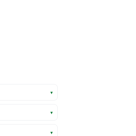
▾
▾
▾