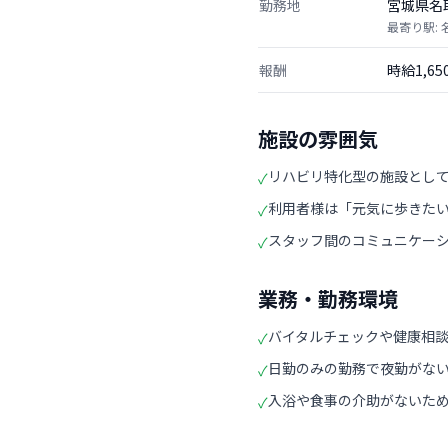
勤務地
宮城県名
最寄り駅: 
報酬
時給1,6
施設の雰囲気
リハビリ特化型の施設とし
✓
利用者様は「元気に歩きた
✓
スタッフ間のコミュニケー
✓
業務・勤務環境
バイタルチェックや健康相
✓
日勤のみの勤務で夜勤がな
✓
入浴や食事の介助がないた
✓