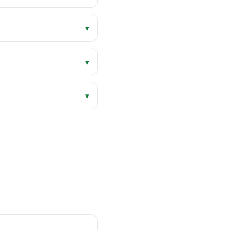
▾
▾
▾