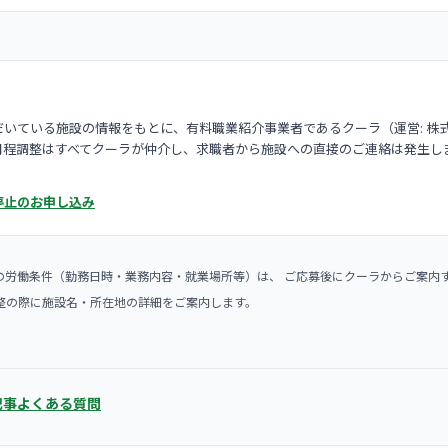
いている施設の情報をもとに、有料職業紹介事業者であるクーラ（運営: 株
日程調整はすべてクーラが仲介し、求職者から施設への直接のご連絡は発生し
停止のお申し込み
の労働条件（勤務日時・業務内容・就業場所等）は、 ご応募後にクーラからご案内
整の際に施設名・所在地の詳細をご案内します。
記事
よくある質問