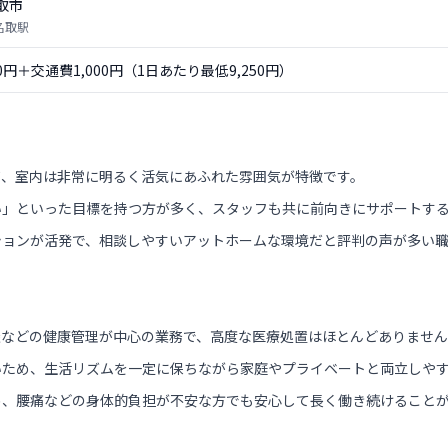
取市
名取駅
50円＋交通費1,000円（1日あたり最低9,250円）
て、室内は非常に明るく活気にあふれた雰囲気が特徴です。
い」といった目標を持つ方が多く、スタッフも共に前向きにサポートす
ションが活発で、相談しやすいアットホームな環境だと評判の声が多い
談などの健康管理が中心の業務で、高度な医療処置はほとんどありませ
いため、生活リズムを一定に保ちながら家庭やプライベートと両立しや
め、腰痛などの身体的負担が不安な方でも安心して長く働き続けること