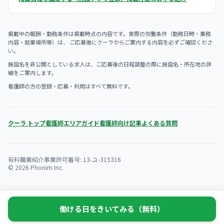
掲載中の報酬・勤務条件は掲載時点の内容です。実際の労働条件（勤務日時・業務
内容・就業場所等）は、 ご応募後にクーラからご案内する内容を必ずご確認くださ
い。
施設名を非公開としている求人は、ご応募後の日程調整の際に施設名・所在地の詳
細をご案内します。
看護師の方の登録・応募・利用はすべて無料です。
クーラ トップ
看護師エリアガイド
看護師向け記事
よくある質問
有料職業紹介事業許可番号: 13-ユ-315316
© 2026 Phonim Inc.
働ける日をきいてみる（無料）