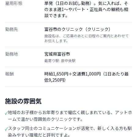
雇用形態
単発（1日のお試し勤務）。気に入れば、そ
のまま週1〜やパート・正社員への継続も相
談できます。
勤務先
富谷市のクリニック（クリニック）
施設名は、ご応募のあとに日程のご案内とあわせて
お伝えします。
勤務地
宮城県富谷市
最寄り駅: 泉中央駅
報酬
時給1,650円＋交通費1,000円（1日あたり最
低9,250円）
施設の雰囲気
地域のお子様からお年寄りまで幅広く親しまれている、アットホ
✓
ームで温かい雰囲気のクリニックです。
スタッフ同士のコミュニケーションが活発で、新しく入る方も馴
✓
染みやすい環境だと評判ですよ。