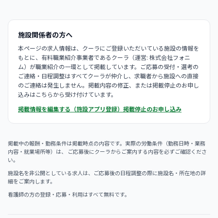
施設関係者の方へ
本ページの求人情報は、クーラにご登録いただいている施設の情報を
もとに、有料職業紹介事業者であるクーラ（運営: 株式会社フォニ
ム）が職業紹介の一環として掲載しています。ご応募の受付・選考の
ご連絡・日程調整はすべてクーラが仲介し、求職者から施設への直接
のご連絡は発生しません。掲載内容の修正、または掲載停止のお申し
込みはこちらから受け付けています。
掲載情報を編集する（施設アプリ登録）
掲載停止のお申し込み
掲載中の報酬・勤務条件は掲載時点の内容です。実際の労働条件（勤務日時・業務
内容・就業場所等）は、 ご応募後にクーラからご案内する内容を必ずご確認くださ
い。
施設名を非公開としている求人は、ご応募後の日程調整の際に施設名・所在地の詳
細をご案内します。
看護師の方の登録・応募・利用はすべて無料です。