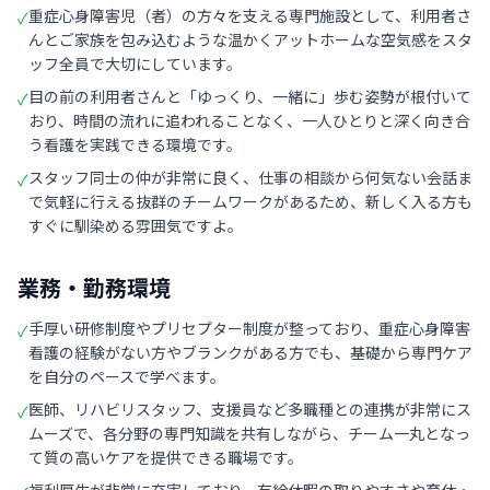
重症心身障害児（者）の方々を支える専門施設として、利用者さ
✓
んとご家族を包み込むような温かくアットホームな空気感をスタ
ッフ全員で大切にしています。
目の前の利用者さんと「ゆっくり、一緒に」歩む姿勢が根付いて
✓
おり、時間の流れに追われることなく、一人ひとりと深く向き合
う看護を実践できる環境です。
スタッフ同士の仲が非常に良く、仕事の相談から何気ない会話ま
✓
で気軽に行える抜群のチームワークがあるため、新しく入る方も
すぐに馴染める雰囲気ですよ。
業務・勤務環境
手厚い研修制度やプリセプター制度が整っており、重症心身障害
✓
看護の経験がない方やブランクがある方でも、基礎から専門ケア
を自分のペースで学べます。
医師、リハビリスタッフ、支援員など多職種との連携が非常にス
✓
ムーズで、各分野の専門知識を共有しながら、チーム一丸となっ
て質の高いケアを提供できる職場です。