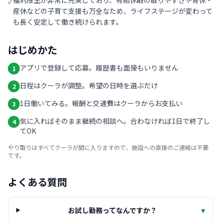
福利厚生が非常に充実しており、有給休暇の取りやすさや育休・
✓
産休などの子育て支援も万全なため、ライフステージが変わって
も長く安定して働き続けられます。
はじめかた
アプリで登録して応募。履歴書も面接もいりません
1
日程はクーラが調整。希望の日時を選ぶだけ
2
1日働いてみる。報酬と交通費はクーラからお支払い
3
気に入ればそのまま継続の相談へ。合わなければ1日で終了し
4
てOK
やり取りはすべてクーラが間に入りますので、施設への直接のご連絡は不要
です。
よくある質問
お試し勤務ってなんですか？
▾