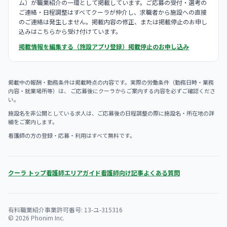
ム）が職業紹介の一環として掲載しています。ご応募の受付・選考の
ご連絡・日程調整はすべてクーラが仲介し、求職者から施設への直接
のご連絡は発生しません。掲載内容の修正、または掲載停止のお申し
込みはこちらから受け付けています。
掲載情報を編集する（施設アプリ登録）
掲載停止のお申し込み
掲載中の報酬・勤務条件は掲載時点の内容です。実際の労働条件（勤務日時・業務
内容・就業場所等）は、 ご応募後にクーラからご案内する内容を必ずご確認くださ
い。
施設名を非公開としている求人は、ご応募後の日程調整の際に施設名・所在地の詳
細をご案内します。
看護師の方の登録・応募・利用はすべて無料です。
クーラ トップ
看護師エリアガイド
看護師向け記事
よくある質問
有料職業紹介事業許可番号: 13-ユ-315316
© 2026 Phonim Inc.