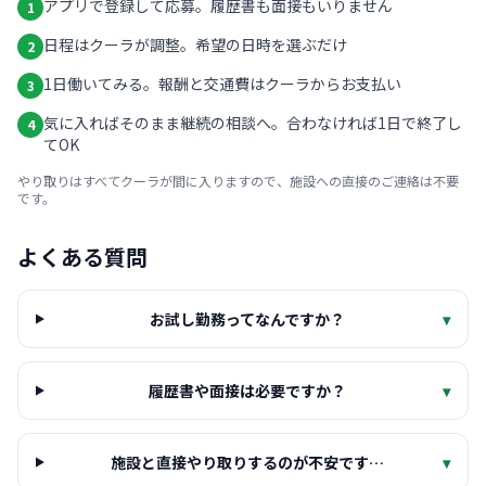
アプリで登録して応募。履歴書も面接もいりません
1
日程はクーラが調整。希望の日時を選ぶだけ
2
1日働いてみる。報酬と交通費はクーラからお支払い
3
気に入ればそのまま継続の相談へ。合わなければ1日で終了し
4
てOK
やり取りはすべてクーラが間に入りますので、施設への直接のご連絡は不要
です。
よくある質問
お試し勤務ってなんですか？
▾
履歴書や面接は必要ですか？
▾
施設と直接やり取りするのが不安です…
▾