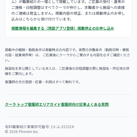
ム）が職業紹介の一環として掲載しています。ご応募の受付・選考の
ご連絡・日程調整はすべてクーラが仲介し、求職者から施設への直接
のご連絡は発生しません。掲載内容の修正、または掲載停止のお申し
込みはこちらから受け付けています。
掲載情報を編集する（施設アプリ登録）
掲載停止のお申し込み
掲載中の報酬・勤務条件は掲載時点の内容です。実際の労働条件（勤務日時・業務
内容・就業場所等）は、 ご応募後にクーラからご案内する内容を必ずご確認くださ
い。
施設名を非公開としている求人は、ご応募後の日程調整の際に施設名・所在地の詳
細をご案内します。
看護師の方の登録・応募・利用はすべて無料です。
クーラ トップ
看護師エリアガイド
看護師向け記事
よくある質問
有料職業紹介事業許可番号: 13-ユ-315316
© 2026 Phonim Inc.