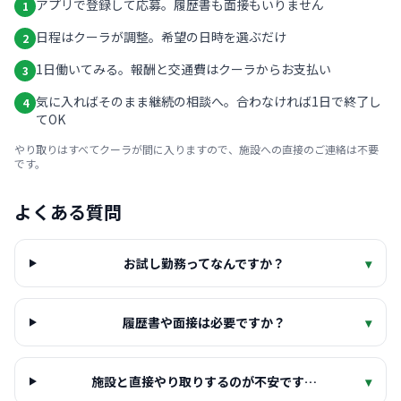
アプリで登録して応募。履歴書も面接もいりません
1
日程はクーラが調整。希望の日時を選ぶだけ
2
1日働いてみる。報酬と交通費はクーラからお支払い
3
気に入ればそのまま継続の相談へ。合わなければ1日で終了し
4
てOK
やり取りはすべてクーラが間に入りますので、施設への直接のご連絡は不要
です。
よくある質問
お試し勤務ってなんですか？
▾
履歴書や面接は必要ですか？
▾
施設と直接やり取りするのが不安です…
▾