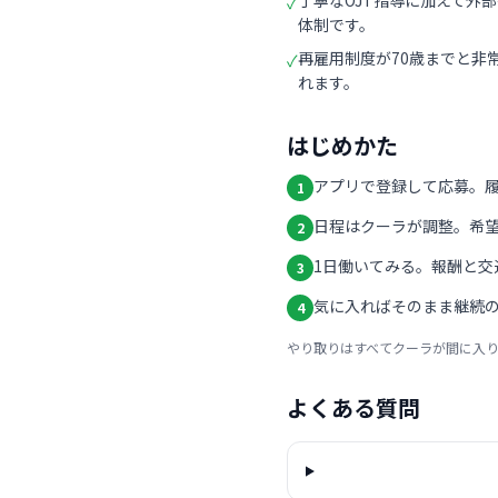
丁寧なOJT指導に加えて外
✓
体制です。
再雇用制度が70歳までと非
✓
れます。
はじめかた
アプリで登録して応募。
1
日程はクーラが調整。希
2
1日働いてみる。報酬と交
3
気に入ればそのまま継続の
4
やり取りはすべてクーラが間に入
よくある質問