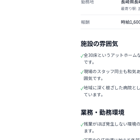
勤務地
長崎県長
最寄り駅:
報酬
時給1,6
施設の雰囲気
全30床というアットホーム
✓
です。
現場のスタッフ同士も和気
✓
囲気です。
地域に深く根ざした病院と
✓
ています。
業務・勤務環境
残業がほぼ発生しない環境
✓
ます。