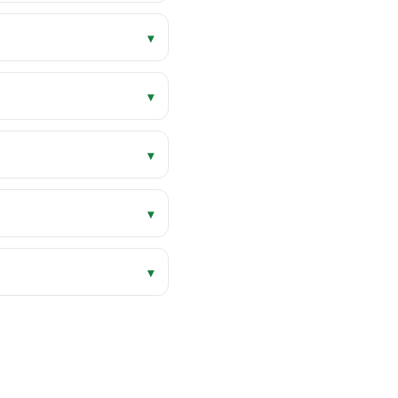
▾
▾
▾
▾
▾