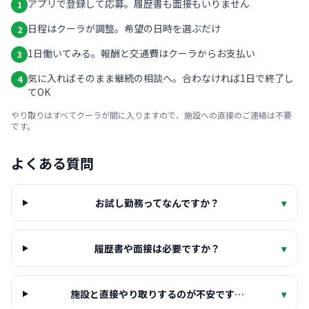
アプリで登録して応募。履歴書も面接もいりません
1
日程はクーラが調整。希望の日時を選ぶだけ
2
1日働いてみる。報酬と交通費はクーラからお支払い
3
気に入ればそのまま継続の相談へ。合わなければ1日で終了し
4
てOK
やり取りはすべてクーラが間に入りますので、施設への直接のご連絡は不要
です。
よくある質問
お試し勤務ってなんですか？
▾
履歴書や面接は必要ですか？
▾
施設と直接やり取りするのが不安です…
▾