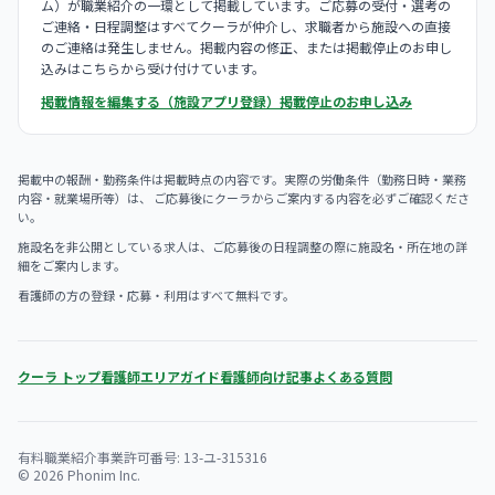
ム）が職業紹介の一環として掲載しています。ご応募の受付・選考の
ご連絡・日程調整はすべてクーラが仲介し、求職者から施設への直接
のご連絡は発生しません。掲載内容の修正、または掲載停止のお申し
込みはこちらから受け付けています。
掲載情報を編集する（施設アプリ登録）
掲載停止のお申し込み
掲載中の報酬・勤務条件は掲載時点の内容です。実際の労働条件（勤務日時・業務
内容・就業場所等）は、 ご応募後にクーラからご案内する内容を必ずご確認くださ
い。
施設名を非公開としている求人は、ご応募後の日程調整の際に施設名・所在地の詳
細をご案内します。
看護師の方の登録・応募・利用はすべて無料です。
クーラ トップ
看護師エリアガイド
看護師向け記事
よくある質問
有料職業紹介事業許可番号: 13-ユ-315316
© 2026 Phonim Inc.