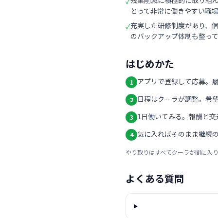
残業削減に積極的に取り組
✓
とって非常に働きやすい職
充実した研修制度があり、
✓
のバックアップ体制も整っ
はじめかた
アプリで登録して応募。
1
日程はクーラが調整。希
2
1日働いてみる。報酬と交
3
気に入ればそのまま継続の
4
やり取りはすべてクーラが間に入
よくある質問