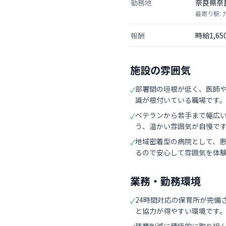
勤務地
奈良県奈
最寄り駅: 
報酬
時給1,6
施設の雰囲気
部署間の垣根が低く、医師
✓
識が根付いている職場です
ベテランから若手まで幅広
✓
う、温かい雰囲気が自慢で
地域密着型の病院として、
✓
るので安心して雰囲気を体
業務・勤務環境
24時間対応の保育所が完備
✓
と協力が得やすい環境です