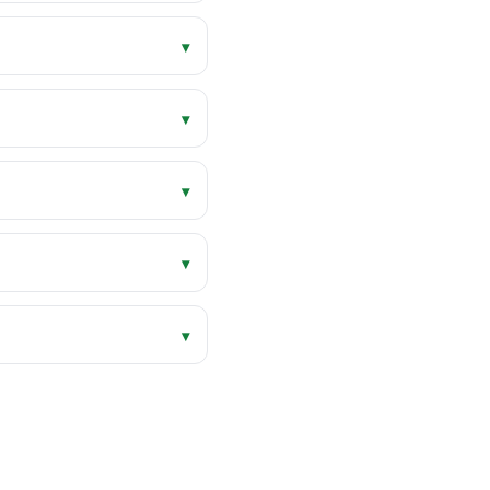
▾
▾
▾
▾
▾